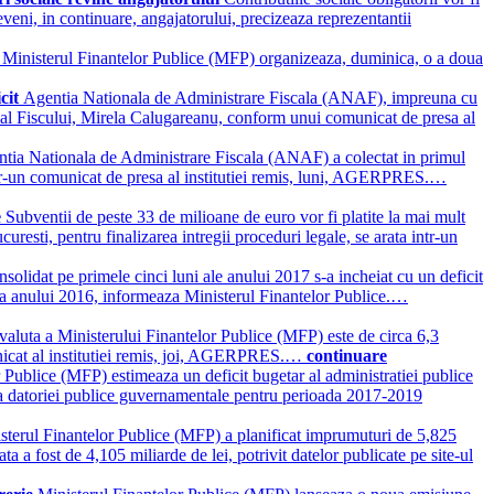
 reveni, in continuare, angajatorului, precizeaza reprezentantii
i
Ministerul Finantelor Publice (MFP) organizeaza, duminica, o a doua
cit
Agentia Nationala de Administrare Fiscala (ANAF), impreuna cu
ef al Fiscului, Mirela Calugareanu, conform unui comunicat de presa al
tia Nationala de Administrare Fiscala (ANAF) a colectat in primul
intr-un comunicat de presa al institutiei remis, luni, AGERPRES.…
e
Subventii de peste 33 de milioane de euro vor fi platite la mai mult
resti, pentru finalizarea intregii proceduri legale, se arata intr-un
solidat pe primele cinci luni ale anului 2017 s-a incheiat cu un deficit
ada a anului 2016, informeaza Ministerul Finantelor Publice.…
valuta a Ministerului Finantelor Publice (MFP) este de circa 6,3
omunicat al institutiei remis, joi, AGERPRES.…
continuare
 Publice (MFP) estimeaza un deficit bugetar al administratiei publice
e a datoriei publice guvernamentale pentru perioada 2017-2019
sterul Finantelor Publice (MFP) a planificat imprumuturi de 5,825
a a fost de 4,105 miliarde de lei, potrivit datelor publicate pe site-ul