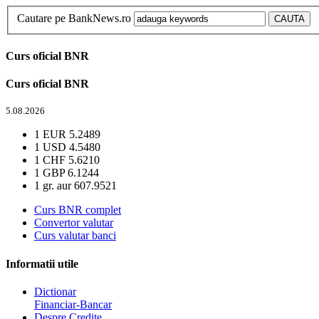
Cautare pe BankNews.ro
Curs oficial BNR
Curs oficial BNR
5.08.2026
1 EUR
5.2489
1 USD
4.5480
1 CHF
5.6210
1 GBP
6.1244
1 gr. aur
607.9521
Curs BNR complet
Convertor valutar
Curs valutar banci
Informatii utile
Dictionar
Financiar-Bancar
Despre Credite