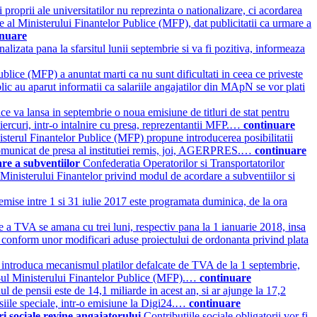
 proprii ale universitatilor nu reprezinta o nationalizare, ci acordarea
dere al Ministerului Finantelor Publice (MFP), dat publicitatii ca urmare a
inuare
nalizata pana la sfarsitul lunii septembrie si va fi pozitiva, informeaza
blice (MFP) a anuntat marti ca nu sunt dificultati in ceea ce priveste
blic au aparut informatii ca salariile angajatilor din MApN se vor plati
ce va lansa in septembrie o noua emisiune de titluri de stat pentru
iercuri, intr-o intalnire cu presa, reprezentantii MFP.…
continuare
sterul Finantelor Publice (MFP) propune introducerea posibilitatii
ui comunicat de presa al institutiei remis, joi, AGERPRES.…
continuare
are a subventiilor
Confederatia Operatorilor si Transportatorilor
 Ministerului Finantelor privind modul de acordare a subventiilor si
 emise intre 1 si 31 iulie 2017 este programata duminica, de la ora
ate a TVA se amana cu trei luni, respectiv pana la 1 ianuarie 2018, insa
, conform unor modificari aduse proiectului de ordonanta privind plata
a introduca mecanismul platilor defalcate de TVA de la 1 septembrie,
te-ul Ministerului Finantelor Publice (MFP).…
continuare
ul de pensii este de 14,1 miliarde in acest an, si ar ajunge la 17,2
ensiile speciale, intr-o emisiune la Digi24.…
continuare
ari sociale revine angajatorului
Contributiile sociale obligatorii vor fi