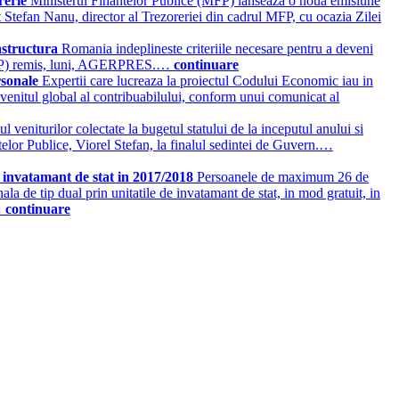
orerie
Ministerul Finantelor Publice (MFP) lanseaza o noua emisiune
larat Stefan Nanu, director al Trezoreriei din cadrul MFP, cu ocazia Zilei
rastructura
Romania indeplineste criteriile necesare pentru a deveni
e (MFP) remis, luni, AGERPRES.…
continuare
rsonale
Expertii care lucreaza la proiectul Codului Economic iau in
 venitul global al contribuabilului, conform unui comunicat al
ul veniturilor colectate la bugetul statului de la inceputul anului si
antelor Publice, Viorel Stefan, la finalul sedintei de Guvern.…
 invatamant de stat in 2017/2018
Persoanele de maximum 26 de
la de tip dual prin unitatile de invatamant de stat, in mod gratuit, in
…
continuare