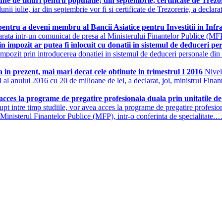
une de titluri pentru populatie; din septembrie, certificate de Trez
l lunii iulie, iar din septembrie vor fi si certificate de Trezorerie, a dec
entru a deveni membru al Bancii Asiatice pentru Investitii in Inf
 se arata intr-un comunicat de presa al Ministerului Finantelor Public
 impozit ar putea fi inlocuit cu donatii in sistemul de deduceri pe
impozit prin introducerea donatiei in sistemul de deduceri personale din
 in prezent, mai mari decat cele obtinute in trimestrul I 2016
Nivel
l I al anului 2016 cu 20 de milioane de lei, a declarat, joi, ministrul Fin
ces la programe de pregatire profesionala duala prin unitatile de
upt intre timp studiile, vor avea acces la programe de pregatire profesiona
n Ministerul Finantelor Publice (MFP), intr-o conferinta de specialitate.