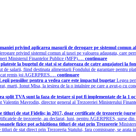
aniei privind aplicarea masurii de derogare pe sistemul comun 
de derogare privind sistemul comun al taxei pe valoarea adaugata, care pe
vineri Ministerul Finantelor Publice (MFP).…
continuare
lateste la bugetul de stat si se datoreaza de catre angajatori la fo
t de salarii, fiind destinata alimentarii Fondului de garantare pentru plata
omunicat remis joi AGERPRES.…
continuare
egii pensiilor pentru a vedea care este impactul bugetar
Legea pens
at, marti, Ionut Misa, la iesirea de la o intalnire pe care a avut-o cu 
split TVA sunt la faza de testare si pot fi implementate de la 1 
rat Valentin Mavrodin, director general al Trezoreriei Ministerului Fina
itluri de stat Fidelis; in 2017, doar certificate de trezorerie (surs
rtificatele de trezorerie, au declarat, luni, pentru AGERPRES, surse din 
nele fizice pot achizitiona titluri de stat prin Trezorerie
Minister
ze titluri de stat direct prin Trezoreria Statului, fara comisioane, se ara