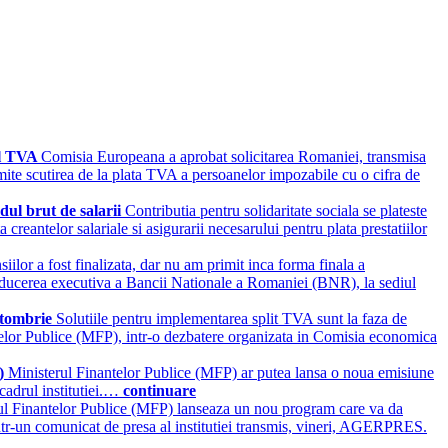
al TVA
Comisia Europeana a aprobat solicitarea Romaniei, transmisa
rmite scutirea de la plata TVA a persoanelor impozabile cu o cifra de
ndul brut de salarii
Contributia pentru solidaritate sociala se plateste
 creantelor salariale si asigurarii necesarului pentru plata prestatiilor
iilor a fost finalizata, dar nu am primit inca forma finala a
conducerea executiva a Bancii Nationale a Romaniei (BNR), la sediul
octombrie
Solutiile pentru implementarea split TVA sunt la faza de
ntelor Publice (MFP), intr-o dezbatere organizata in Comisia economica
e)
Ministerul Finantelor Publice (MFP) ar putea lansa o noua emisiune
cadrul institutiei.…
continuare
ul Finantelor Publice (MFP) lanseaza un nou program care va da
ta intr-un comunicat de presa al institutiei transmis, vineri, AGERPRES.