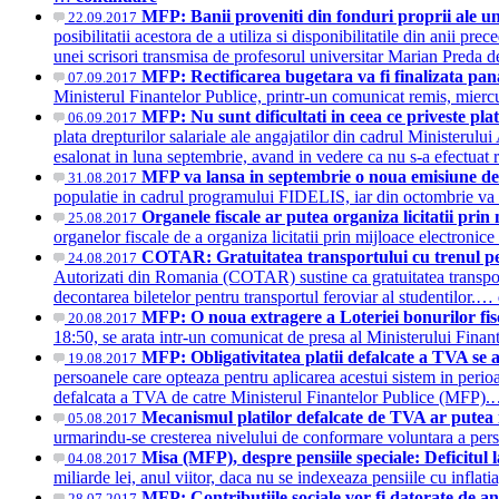
MFP: Banii proveniti din fonduri proprii ale un
22.09.2017
posibilitatii acestora de a utiliza si disponibilitatile din anii pr
unei scrisori transmisa de profesorul universitar Marian Preda 
MFP: Rectificarea bugetara va fi finalizata pana 
07.09.2017
Ministerul Finantelor Publice, printr-un comunicat remis, m
MFP: Nu sunt dificultati in ceea ce priveste plat
06.09.2017
plata drepturilor salariale ale angajatilor din cadrul Ministerul
esalonat in luna septembrie, avand in vedere ca nu s-a efectuat
MFP va lansa in septembrie o noua emisiune de
31.08.2017
populatie in cadrul programului FIDELIS, iar din octombrie va ve
Organele fiscale ar putea organiza licitatii pri
25.08.2017
organelor fiscale de a organiza licitatii prin mijloace electron
COTAR: Gratuitatea transportului cu trenul pen
24.08.2017
Autorizati din Romania (COTAR) sustine ca gratuitatea transportul
decontarea biletelor pentru transportul feroviar al studentilor.…
MFP: O noua extragere a Loteriei bonurilor fisc
20.08.2017
18:50, se arata intr-un comunicat de presa al Ministerului 
MFP: Obligativitatea platii defalcate a TVA se 
19.08.2017
persoanele care opteaza pentru aplicarea acestui sistem in peri
defalcata a TVA de catre Ministerul Finantelor Publice (MFP)
Mecanismul platilor defalcate de TVA ar putea 
05.08.2017
urmarindu-se cresterea nivelului de conformare voluntara a pers
Misa (MFP), despre pensiile speciale: Deficitul 
04.08.2017
miliarde lei, anul viitor, daca nu se indexeaza pensiile cu inflat
MFP: Contributiile sociale vor fi datorate de anga
28.07.2017