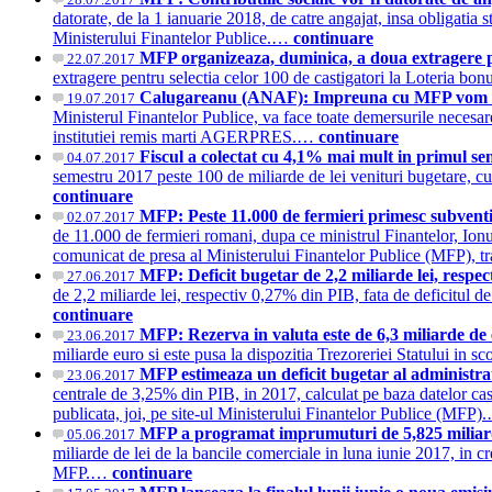
datorate, de la 1 ianuarie 2018, de catre angajat, insa obligatia st
Ministerului Finantelor Publice.…
continuare
MFP organizeaza, duminica, a doua extragere pen
22.07.2017
extragere pentru selectia celor 100 de castigatori la Loteria bo
Calugareanu (ANAF): Impreuna cu MFP vom face 
19.07.2017
Ministerul Finantelor Publice, va face toate demersurile necesar
institutiei remis marti AGERPRES.…
continuare
Fiscul a colectat cu 4,1% mai mult in primul s
04.07.2017
semestru 2017 peste 100 de miliarde de lei venituri bugetare, c
continuare
MFP: Peste 11.000 de fermieri primesc subventii
02.07.2017
de 11.000 de fermieri romani, dupa ce ministrul Finantelor, Ionut
comunicat de presa al Ministerului Finantelor Publice (MF
MFP: Deficit bugetar de 2,2 miliarde lei, resp
27.06.2017
de 2,2 miliarde lei, respectiv 0,27% din PIB, fata de deficitul d
continuare
MFP: Rezerva in valuta este de 6,3 miliarde d
23.06.2017
miliarde euro si este pusa la dispozitia Trezoreriei Statului in 
MFP estimeaza un deficit bugetar al administra
23.06.2017
centrale de 3,25% din PIB, in 2017, calculat pe baza datelor ca
publicata, joi, pe site-ul Ministerului Finantelor Publice (MFP
MFP a programat imprumuturi de 5,825 miliarde
05.06.2017
miliarde de lei de la bancile comerciale in luna iunie 2017, in cr
MFP.…
continuare