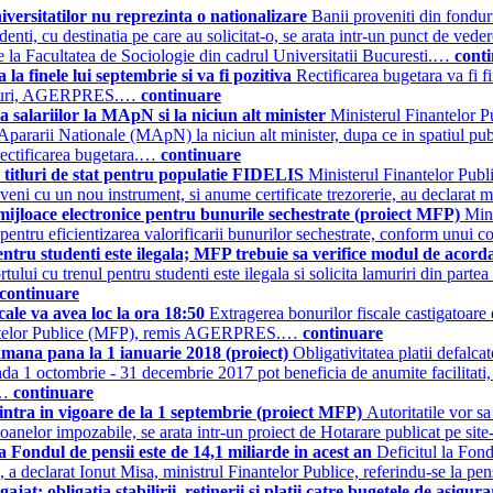
iversitatilor nu reprezinta o nationalizare
Banii proveniti din fonduri
ecedenti, cu destinatia pe care au solicitat-o, se arata intr-un punct de ve
de la Facultatea de Sociologie din cadrul Universitatii Bucuresti.…
cont
la finele lui septembrie si va fi pozitiva
Rectificarea bugetara va fi fi
iercuri, AGERPRES.…
continuare
a salariilor la MApN si la niciun alt minister
Ministerul Finantelor Pu
ui Apararii Nationale (MApN) la niciun alt minister, dupa ce in spatiul pu
 rectificarea bugetara.…
continuare
 titluri de stat pentru populatie FIDELIS
Ministerul Finantelor Publi
ni cu un nou instrument, si anume certificate trezorerie, au declarat m
n mijloace electronice pentru bunurile sechestrate (proiect MFP)
Mini
ice pentru eficientizarea valorificarii bunurilor sechestrate, conform un
tru studenti este ilegala; MFP trebuie sa verifice modul de acord
ui cu trenul pentru studenti este ilegala si solicita lamuriri din partea
continuare
ale va avea loc la ora 18:50
Extragerea bonurilor fiscale castigatoare
Finantelor Publice (MFP), remis AGERPRES.…
continuare
amana pana la 1 ianuarie 2018 (proiect)
Obligativitatea platii defalc
oada 1 octombrie - 31 decembrie 2017 pot beneficia de anumite facilitati
.…
continuare
intra in vigoare de la 1 septembrie (proiect MFP)
Autoritatile vor s
oanelor impozabile, se arata intr-un proiect de Hotarare publicat pe si
la Fondul de pensii este de 14,1 miliarde in acest an
Deficitul la Fond
ia, a declarat Ionut Misa, ministrul Finantelor Publice, referindu-se la p
jat; obligatia stabilirii, retinerii si platii catre bugetele de asigur