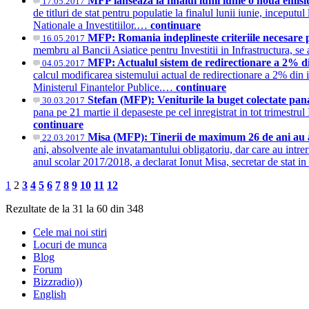
MFP lanseaza la finalul lunii iunie o noua emisi
17.05.2017
de titluri de stat pentru populatie la finalul lunii iunie, inceputu
Nationale a Investitiilor.…
continuare
MFP: Romania indeplineste criteriile necesare p
16.05.2017
membru al Bancii Asiatice pentru Investitii in Infrastructura,
MFP: Actualul sistem de redirectionare a 2% din
04.05.2017
calcul modificarea sistemului actual de redirectionare a 2% din 
Ministerul Finantelor Publice.…
continuare
Stefan (MFP): Veniturile la buget colectate pana
30.03.2017
pana pe 21 martie il depaseste pe cel inregistrat in tot trimestru
continuare
Misa (MFP): Tinerii de maximum 26 de ani au ac
22.03.2017
ani, absolvente ale invatamantului obligatoriu, dar care au intrer
anul scolar 2017/2018, a declarat Ionut Misa, secretar de stat i
1
2
3
4
5
6
7
8
9
10
11
12
Rezultate de la 31 la 60 din 348
Cele mai noi stiri
Locuri de munca
Blog
Forum
Bizzradio))
English