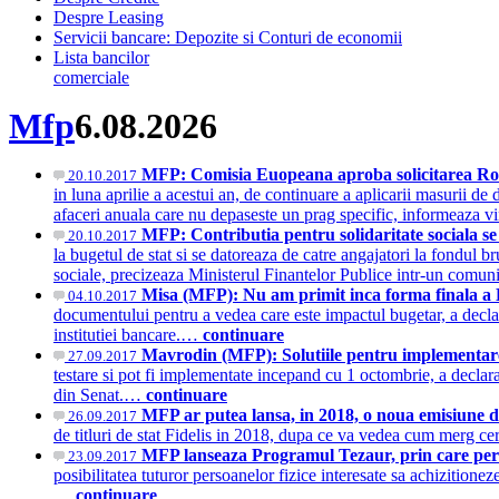
Despre Leasing
Servicii bancare: Depozite si Conturi de economii
Lista bancilor
comerciale
Mfp
6.08.2026
MFP: Comisia Euopeana aproba solicitarea Rom
20.10.2017
in luna aprilie a acestui an, de continuare a aplicarii masurii 
afaceri anuala care nu depaseste un prag specific, informeaza 
MFP: Contributia pentru solidaritate sociala se p
20.10.2017
la bugetul de stat si se datoreaza de catre angajatori la fondul bru
sociale, precizeaza Ministerul Finantelor Publice intr-un c
Misa (MFP): Nu am primit inca forma finala a L
04.10.2017
documentului pentru a vedea care este impactul bugetar, a declar
institutiei bancare.…
continuare
Mavrodin (MFP): Solutiile pentru implementarea 
27.09.2017
testare si pot fi implementate incepand cu 1 octombrie, a decla
din Senat.…
continuare
MFP ar putea lansa, in 2018, o noua emisiune de t
26.09.2017
de titluri de stat Fidelis in 2018, dupa ce va vedea cum merg ce
MFP lanseaza Programul Tezaur, prin care persoa
23.09.2017
posibilitatea tuturor persoanelor fizice interesate sa achizitione
…
continuare