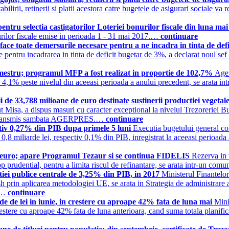
abilirii, retinerii si platii acestora catre bugetele de asigurari sociale va
tru selectia castigatorilor Loteriei bonurilor fiscale din luna ma
nurilor fiscale emise in perioada 1 - 31 mai 2017.…
continuare
toate demersurile necesare pentru a ne incadra in tinta de defi
e pentru incadrarea in tinta de deficit bugetar de 3%, a declarat noul s
emestru; programul MFP a fost realizat in proportie de 102,7%
Agen
u 4,1% peste nivelul din aceeasi perioada a anului precedent, se arata 
 de 33,788 milioane de euro destinate sustinerii productiei vegetal
 Misa, a dispus masuri cu caracter exceptional la nivelul Trezoreriei Bucu
P), transmis sambata AGERPRES.…
continuare
ectiv 0,27% din PIB dupa primele 5 luni
Executia bugetului general con
e 0,8 miliarde lei, respectiv 0,1% din PIB, inregistrat la aceeasi perio
e euro; apare Programul Tezaur si se continua FIDELIS
Rezerva in 
scop prudential, pentru a limita riscul de refinantare, se arata intr-un c
tiei publice centrale de 3,25% din PIB, in 2017
Ministerul Finantelor
sh prin aplicarea metodologiei UE, se arata in Strategia de administrar
).…
continuare
 de lei in iunie, in crestere cu aproape 42% fata de luna mai
Mini
estere cu aproape 42% fata de luna anterioara, cand suma totala planificat