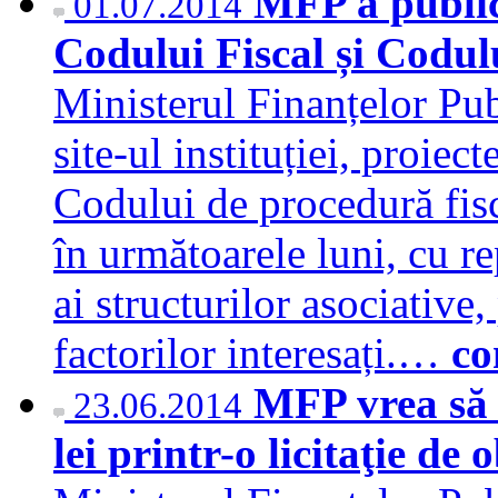
MFP a publica
01.07.2014
Codului Fiscal și Codul
Ministerul Finanțelor Pub
site-ul instituției, proiec
Codului de procedură fisc
în următoarele luni, cu re
ai structurilor asociative,
factorilor interesați.…
co
MFP vrea să 
23.06.2014
lei printr-o licitaţie de