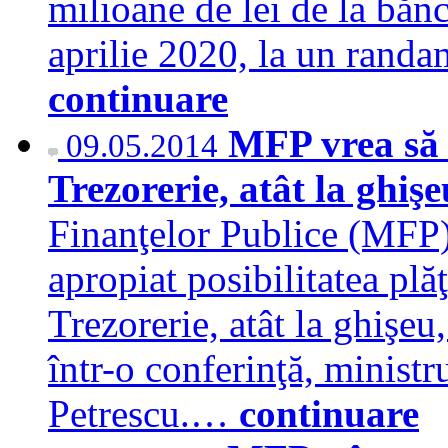
milioane de lei de la bănc
aprilie 2020, la un ran
continuare
MFP vrea să 
09.05.2014
Trezorerie, atât la ghişe
Finanţelor Publice (MFP) 
apropiat posibilitatea plăţ
Trezorerie, atât la ghişeu,
într-o conferinţă, ministr
Petrescu.…
continuare