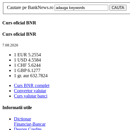
Cautare pe BankNews.ro
Curs oficial BNR
Curs oficial BNR
7.08.2026
1 EUR
5.2554
1 USD
4.5584
1 CHF
5.6244
1 GBP
6.1277
1 gr. aur
632.7824
Curs BNR complet
Convertor valutar
Curs valutar banci
Informatii utile
Dictionar
Financiar-Bancar
Despre Credite