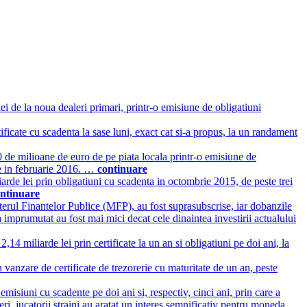
ei de la noua dealeri primari, printr-o emisiune de obligatiuni
ficate cu scadenta la sase luni, exact cat si-a propus, la un randament
0 de milioane de euro de pe piata locala printr-o emisiune de
ate in februarie 2016. …
continuare
iarde lei prin obligatiuni cu scadenta in octombrie 2015, de peste trei
ntinuare
isterul Finantelor Publice (MFP), au fost suprasubscrise, iar dobanzile
-a imprumutat au fost mai mici decat cele dinaintea investirii actualului
,14 miliarde lei prin certificate la un an si obligatiuni pe doi ani, la
n vanzare de certificate de trezorerie cu maturitate de un an, peste
misiuni cu scadente pe doi ani si, respectiv, cinci ani, prin care a
ieri, jucatorii straini au aratat un interes semnificativ pentru moneda