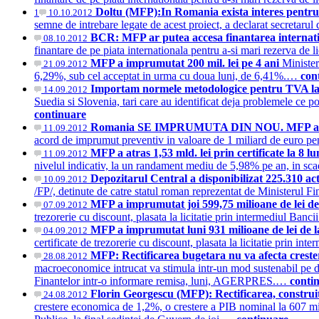
Doltu (MFP):In Romania exista interes pentr
1
10.10.2012
semne de intrebare legate de acest proiect, a declarat secretaru
BCR: MFP ar putea accesa finantarea internat
08.10.2012
finantare de pe piata internationala pentru a-si mari rezerva de
MFP a imprumutat 200 mil. lei pe 4 ani
Minister
21.09.2012
6,29%, sub cel acceptat in urma cu doua luni, de 6,41%.…
con
Importam normele metodologice pentru TVA la 
14.09.2012
Suedia si Slovenia, tari care au identificat deja problemele ce 
continuare
Romania SE IMPRUMUTA DIN NOU. MFP a sem
11.09.2012
acord de imprumut preventiv in valoare de 1 miliard de euro pent
MFP a atras 1,53 mld. lei prin certificate la 8 l
11.09.2012
nivelul indicativ, la un randament mediu de 5,98% pe an, in sca
Depozitarul Central a disponibilizat 225.310 a
10.09.2012
/FP/, detinute de catre statul roman reprezentat de Ministerul 
MFP a imprumutat joi 599,75 milioane de lei de
07.09.2012
trezorerie cu discount, plasata la licitatie prin intermediul Ba
MFP a imprumutat luni 931 milioane de lei de 
04.09.2012
certificate de trezorerie cu discount, plasata la licitatie prin
MFP: Rectificarea bugetara nu va afecta creste
28.08.2012
macroeconomice intrucat va stimula intr-un mod sustenabil pe de o
Finantelor intr-o informare remisa, luni, AGERPRES.…
conti
Florin Georgescu (MFP): Rectificarea, construi
24.08.2012
crestere economica de 1,2%, o crestere a PIB nominal la 607 mili