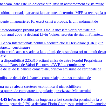
bancara, care este un obiectiv bun, insa in acest moment exista multe
n ultima perioada, iar acest fapt ar putea determina MFP sa recurga la o
adente in ianuarie 2016, exact cat si-a propus, la un randament de
metodologice privind plata TVA la incasare vor fi preluate din
u din anul 2008, a declarat Liviu Voinea, secretar de stat in Finante.…
u Banca Internationala pentru Reconstructie si Dezvoltare (BIRD) un
alutare.…
continuare
rin certificate cu scadenta la opt luni, de peste doua ori mai mult decat
uare
a disponibilizat 225.310 actiuni emise de catre Fondul Proprietatea
pe site-ul Bursei de Valori Bucuresti /BVB/.…
continuare
 de lei de la bancile comerciale, printr-o emisiune de certificate de
lioane de lei de la bancile comerciale, printr-o emisiune de
ra nu va afecta cresterea economica si nici echilibrele
rea puterii de cumparare a populatiei, precizeaza Ministerului
4,45 lei/euro
Rectificarea bugetara a fost construita pornind de la o
ficit bugetar de 2,2%, a declarat Florin Georgescu, ministrul Finantelor