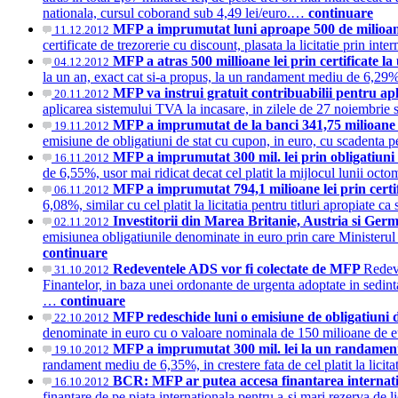
nationala, cursul coborand sub 4,49 lei/euro.…
continuare
MFP a imprumutat luni aproape 500 de milioane
11.12.2012
certificate de trezorerie cu discount, plasata la licitatie prin 
MFP a atras 500 millioane lei prin certificate 
04.12.2012
la un an, exact cat si-a propus, la un randament mediu de 6,29%, 
MFP va instrui gratuit contribuabilii pentru ap
20.11.2012
aplicarea sistemului TVA la incasare, in zilele de 27 noiembrie 
MFP a imprumutat de la banci 341,75 milioane e
19.11.2012
emisiune de obligatiuni de stat cu cupon, in euro, cu scadenta p
MFP a imprumutat 300 mil. lei prin obligatiuni 
16.11.2012
de 6,55%, usor mai ridicat decat cel platit la mijlocul lunii oc
MFP a imprumutat 794,1 milioane lei prin certi
06.11.2012
6,08%, similar cu cel platit la licitatia pentru titluri apropiat
Investitorii din Marea Britanie, Austria si Ge
02.11.2012
emisiunea obligatiunile denominate in euro prin care Ministerul 
continuare
Redeventele ADS vor fi colectate de MFP
Redeve
31.10.2012
Finantelor, in baza unei ordonante de urgenta adoptate in sedint
…
continuare
MFP redeschide luni o emisiune de obligatiuni 
22.10.2012
denominate in euro cu o valoare nominala de 150 milioane de
MFP a imprumutat 300 mil. lei la un randamen
19.10.2012
randament mediu de 6,35%, in crestere fata de cel platit la lici
BCR: MFP ar putea accesa finantarea internat
16.10.2012
finantare de pe piata internationala pentru a-si mari rezerva de