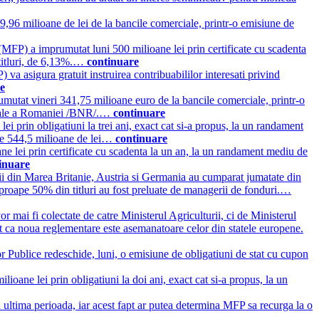
9,96 milioane de lei de la bancile comerciale, printr-o emisiune de
(MFP) a imprumutat luni 500 milioane lei prin certificate cu scadenta
 titluri, de 6,13%.…
continuare
va asigura gratuit instruirea contribuabililor interesati privind
e
mutat vineri 341,75 milioane euro de la bancile comerciale, printr-o
tionale a Romaniei /BNR/.…
continuare
ei prin obligatiuni la trei ani, exact cat si-a propus, la un randament
i de 544,5 milioane de lei…
continuare
e lei prin certificate cu scadenta la un an, la un randament mediu de
inuare
rii din Marea Britanie, Austria si Germania au cumparat jumatate din
 aproape 50% din titluri au fost preluate de managerii de fonduri.…
mai fi colectate de catre Ministerul Agriculturii, ci de Ministerul
at ca noua reglementare este asemanatoare celor din statele europene.
r Publice redeschide, luni, o emisiune de obligatiuni de stat cu cupon
oane lei prin obligatiuni la doi ani, exact cat si-a propus, la un
n ultima perioada, iar acest fapt ar putea determina MFP sa recurga la o