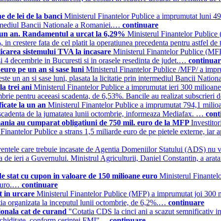
 de lei de la banci
Ministerul Finantelor Publice a imprumutat luni 49
intermediul Bancii Nationale a Romaniei.…
continuare
la un an. Randamentul a urcat la 6,29%
Ministerul Finantelor Publice 
in crestere fata de cel platit la operatiunea precedenta pentru astfel de
licarea sistemului TVA la incasare
Ministerul Finantelor Publice (MFP) 
si 4 decembrie in Bucuresti si in orasele resedinta de judet.…
continuar
uro pe un an si sase luni
Ministerul Finantelor Publice /MFP/ a impru
este un an si sase luni, plasata la licitatie prin intermediul Bancii Na
la trei ani
Ministerul Finantelor Publice a imprumutat ieri 300 milioane l
tombrie pentru aceeasi scadenta, de 6,53%. Bancile au realizat subscrier
ficate la un an
Ministerul Finantelor Publice a imprumutat 794,1 milioan
e ca scadenta de la jumatatea lunii octombrie, informeaza Mediafax. …
cont
rmania au cumparat obligatiuni de 750 mil. euro de la MFP
Investito
Finantelor Publice a strans 1,5 miliarde euro de pe pietele externe, iar
ntele care trebuie incasate de Agentia Domeniilor Statului (ADS) nu vor 
a de ieri a Guvernului. Ministrul Agriculturii, Daniel Constantin, a arat
de stat cu cupon in valoare de 150 milioane euro
Ministerul Finantelo
 euro.…
continuare
t in urcare
Ministerul Finantelor Publice (MFP) a imprumutat joi 300 mili
tatia organizata la inceputul lunii octombrie, de 6,2%.…
continuare
ionala cat de curand
"Cotatia CDS la cinci ani a scazut semnificativ i
 lichiditate, conform cerintei FMI"…
continuare