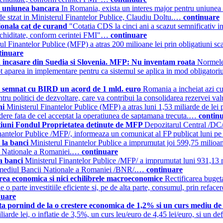
u uniunea bancara
In Romania, exista un interes major pentru uniunea 
l de stzat in Ministerul Finantelor Publice, Claudiu Doltu.…
continuare
ionala cat de curand
"Cotatia CDS la cinci ani a scazut semnificativ i
 lichiditate, conform cerintei FMI"…
continuare
ul Finantelor Publice (MFP) a atras 200 milioane lei prin obligatiuni sc
tinuare
incasare din Suedia si Slovenia. MFP: Nu inventam roata
Normele 
pot aparea in implementare pentru ca sistemul se aplica in mod obligatori
nat cu BIRD un acord de 1 mld. euro
Romania a incheiat azi c
ru politici de dezvoltare, care va contribui la consolidarea rezervei v
uni
Ministerul Finantelor Publice (MFP) a atras luni 1,53 miliarde de lei p
dere fata de cel acceptat la operatiunea de saptamana trecuta.…
contin
ctiuni Fondul Proprietatea detinute de MFP
Depozitarul Central /DC/ 
Finantelor Publice /MFP/, informeaza un comunicat al FP publicat luni 
 la banci
Ministerul Finantelor Publice a imprumutat joi 599,75 milioane
ncii Nationale a Romaniei.…
continuare
la banci
Ministerul Finantelor Publice /MFP/ a imprumutat luni 931,13 mi
 intermediul Bancii Nationale a Romaniei /BNR/.…
continuare
rea economica si nici echilibrele macroeconomice
Rectificarea bugeta
 parte investitiile eficiente si, pe de alta parte, consumul, prin reface
nuare
ta pornind de la o crestere economica de 1,2% si un curs mediu de 
arde lei, o inflatie de 3,5%, un curs leu/euro de 4,45 lei/euro, si un de