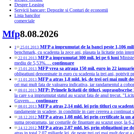
Despre Leasing
Servicii bancare: Depozite si Conturi de economii
Lista bancilor
comerciale
Mfp
8.08.2026
MFP a imprumutat de la banci peste 1,106 mil
1
25.01.2013
benchmark, cu scadenta la zece ani, plasata la licitatie prin i
MFP a imprumutat 300 mil. lei pe 6 luni
Ministe
22.01.2013
mediu de 5,53%.…
continuare
MFP vrea sa atraga 150 mil. euro in 22 ianuari
15.01.2013
obligatiuni denominate in euro cu scadenta la trei ani, potrivit pr
MFP a atras 1,8 mld. lei, de trei ori mai mult d
11.01.2013
ori mai mult fata de valoarea indicativa, iar randamentul a cobor
MFP: Primele licitatii de titluri, suprasubscrise
09.01.2013
la care s-a imprumutat statul au scazut fata de anul trecut. "Licit
Guvern.…
continuare
MFP a atras 2,14 mld. lei prin titluri cu scadent
08.01.2013
randamente in scadere, in conditiile in care cererea a continuat 
MFP a atras 1,08 mld. lei prin certificate la un
18.12.2012
suma programata, iar costurile de finantare au scazut usor, la
MFP a atras 2,07 mld. lei, prin obligatiuni pe do
14.12.2012
atras in total 2,07 miliarde lei, de peste trei ori mai mult decat a