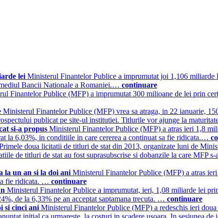
iarde lei
Ministerul Finantelor Publice a imprumutat joi 1,106 miliarde l
ntermediul Bancii Nationale a Romaniei.…
continuare
rul Finantelor Publice (MFP) a imprumutat 300 milioane de lei prin certi
e
Ministerul Finantelor Publice (MFP) vrea sa atraga, in 22 ianuarie, 15
ospectului publicat pe site-ul institutiei. Titlurile vor ajunge la maturit
ecat si-a propus
Ministerul Finantelor Publice (MFP) a atras ieri 1,8 mil
at la 6,03%, in conditiile in care cererea a continuat sa fie ridicata.…
co
Primele doua licitatii de titluri de stat din 2013, organizate luni de Min
atiile de titluri de stat au fost suprasubscrise si dobanzile la care MFP s
a la un an si la doi ani
Ministerul Finantelor Publice (MFP) a atras ieri 2
sa fie ridicata. …
continuare
 an
Ministerul Finantelor Publice a imprumutat, ieri, 1,08 miliarde lei pri
 6,24%, de la 6,33% pe an acceptat saptamana trecuta. …
continuare
i si cinci ani
Ministerul Finantelor Publice (MFP) a redeschis ieri doua e
 anuntat initial ca urmareste, la costuri in scadere usoara. In sesiunea de 