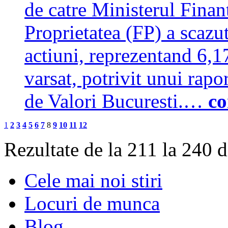
de catre Ministerul Fina
Proprietatea (FP) a scazu
actiuni, reprezentand 6,17
varsat, potrivit unui rapo
de Valori Bucuresti.…
co
1
2
3
4
5
6
7
8
9
10
11
12
Rezultate de la 211 la 240 
Cele mai noi stiri
Locuri de munca
Blog