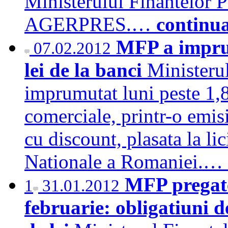
Ministerului Finantelor 
AGERPRES.…
continu
MFP a imprum
07.02.2012
lei de la banci
Ministerul
imprumutat luni peste 1,8
comerciale, printr-o emisi
cu discount, plasata la li
Nationale a Romaniei.…
MFP pregates
1
31.01.2012
februarie: obligatiuni d