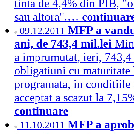
tinta de 4,4% din PIB, "o
sau altora".…
continuar
MFP a vandut
09.12.2011
ani, de 743,4 mil.lei
Min
a imprumutat, ieri, 743,4
obligatiuni cu maturitate 
programata, in conditiil
acceptat a scazut la 7,1
continuare
MFP a aproba
11.10.2011