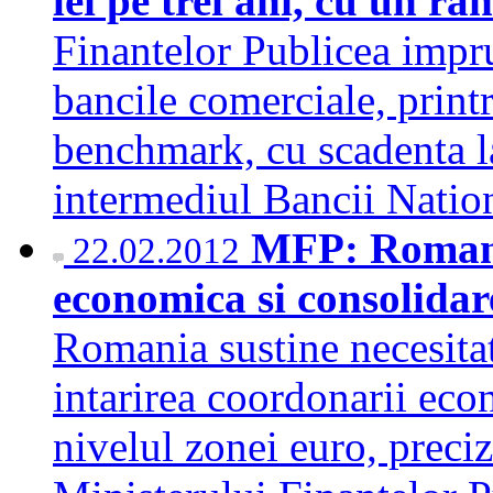
lei pe trei ani, cu un 
Finantelor Publicea impru
bancile comerciale, print
benchmark, cu scadenta la t
intermediul Bancii Nati
MFP: Romani
22.02.2012
economica si consolidare
Romania sustine necesitat
intarirea coordonarii econ
nivelul zonei euro, preci