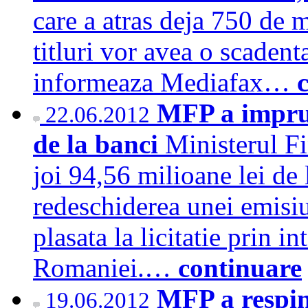
care a atras deja 750 de m
titluri vor avea o scadent
informeaza Mediafax…
MFP a imprum
22.06.2012
de la banci
Ministerul F
joi 94,56 milioane lei de 
redeschiderea unei emisi
plasata la licitatie prin 
Romaniei.…
continuare
MFP a respins
19.06.2012