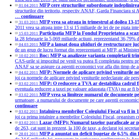
MFP cere structurilor subordonate indeplinirea p
01.04.2011
structurilor din teritoriu, respectiv ANAF, Garda Financiara si A
…
continuare
MFP vrea sa atraga in trimestrul al doilea 13-15 
31.03.2011
2011 vrea sa atraga intre 13 si 15 miliarde de lei de pe piata int
Participatia MFP la Fondul Proprietatea a scaz
15.03.2011
la 28 februarie la 5,069 miliarde actiuni, reprezentand 36,79% 
MFP a lansat doua ghiduri de restructurare jud
04.03.2011
de un grup de lucru format din reprezentanti ai MFP, ai Ministe
Boc: MFP sa analizeze varianta completarii trime
10.02.2011
CAS-urile si impozitul pe venit va putea fi completata pentru pr
ANAF sa se asigure ca agentii economici vor afla din timp de ace
MFP: Normele de aplicare privind veniturile ned
04.02.2011
joi ca normele de aplicare privind veniturile nedeclarate ale pers
MFP: O reducere a TVA ar destabiliza cadrul fis
03.02.2011
eventuala reducere a taxei pe valoare adaugata (TVA) nu ar fi bene
MFP vrea sa limiteze numarul de documente pe 
03.02.2011
urmatoare, a numarului de documente pe care agentii economici mi
continuare
Intalnirea membrilor Colegiului Fiscal va fi in
03.02.2011
joi ca prima intalnire a membrilor Colegiului Fiscal, organism c
Lazar (MFP): Numarul taxelor parafiscale ar put
03.02.2011
de 263, cat sunt in prezent, la 100 de taxe, a declarat joi secr
MFP a anuntat un deficit bugetar de 6,5% din
28.01.2011