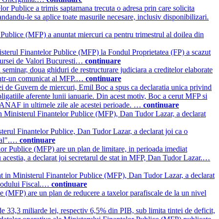
lor Publice a trimis saptamana trecuta o adresa prin care solicita
ndandu-le sa aplice toate masurile necesare, inclusiv disponibilizari.
 Publice (MFP) a anuntat miercuri ca pentru trimestrul al doilea din
isterul Finantelor Publice (MFP) la Fondul Proprietatea (FP) a scazut
 Bursei de Valori Bucuresti…
continuare
i seminar, doua ghiduri de restructurare judiciara a creditelor elaborate
a intr-un comunicat al MFP.…
continuare
ei de Guvern de miercuri, Emil Boc a spus ca declaratia unica privind
igatiile aferente lunii ianuarie. Din acest motiv, Boc a cerut MFP si
e ANAF in ultimele zile ale acestei perioade. …
continuare
 in Ministerul Finantelor Publice (MFP), Dan Tudor Lazar, a declarat
sterul Finantelor Publice, Dan Tudor Lazar, a declarat joi ca o
scal".…
continuare
lor Publice (MFP) are un plan de limitare, in perioada imediat
u acestia, a declarat joi secretarul de stat in MFP, Dan Tudor Lazar.…
at in Ministerul Finantelor Publice (MFP), Dan Tudor Lazar, a declarat
 Codului Fiscal.…
continuare
e (MFP) are un plan de reducere a taxelor parafiscale de la un nivel
e 33,3 miliarde lei, respectiv 6,5% din PIB, sub limita tintei de deficit,