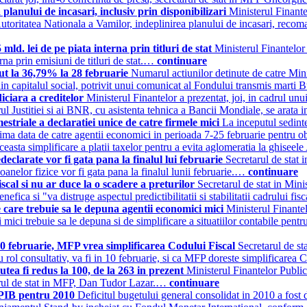
lanului de incasari, inclusiv prin disponibilizari
Ministerul Finante
utoritatea Nationala a Vamilor, indeplinirea planului de incasari, recoma
mld. lei de pe piata interna prin titluri de stat
Ministerul Finantelor
erna prin emisiuni de titluri de stat.…
continuare
ut la 36,79% la 28 februarie
Numarul actiunilor detinute de catre Min
din capitalul social, potrivit unui comunicat al Fondului transmis marti
iciara a creditelor
Ministerul Finantelor a prezentat, joi, in cadrul unu
rul Justitiei si ai BNR, cu asistenta tehnica a Bancii Mondiale, se arat
striale a declaratiei unice de catre firmele mici
La inceputul sedint
ima data de catre agentii economici in perioada 7-25 februarie pentru obl
asta simplificare a platii taxelor pentru a evita aglomeratia la ghiseel
eclarate vor fi gata pana la finalul lui februarie
Secretarul de stat
oanelor fizice vor fi gata pana la finalul lunii februarie.…
continuare
cal si nu ar duce la o scadere a preturilor
Secretarul de stat in Mini
fica si "va distruge aspectul predictibilitatii si stabilitatii cadrului fi
care trebuie sa le depuna agentii economici mici
Ministerul Finante
ci trebuie sa le depuna si de simplificare a situatiilor contabile pentr
 10 februarie, MFP vrea simplificarea Codului Fiscal
Secretarul de st
u rol consultativ, va fi in 10 februarie, si ca MFP doreste simplificarea
ea fi redus la 100, de la 263 in prezent
Ministerul Finantelor Public
etarul de stat in MFP, Dan Tudor Lazar.…
continuare
 PIB pentru 2010
Deficitul bugetului general consolidat in 2010 a fost d