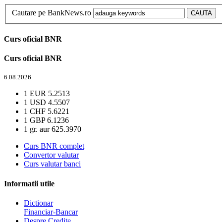
Cautare pe BankNews.ro
Curs oficial BNR
Curs oficial BNR
6.08.2026
1 EUR
5.2513
1 USD
4.5507
1 CHF
5.6221
1 GBP
6.1236
1 gr. aur
625.3970
Curs BNR complet
Convertor valutar
Curs valutar banci
Informatii utile
Dictionar
Financiar-Bancar
Despre Credite