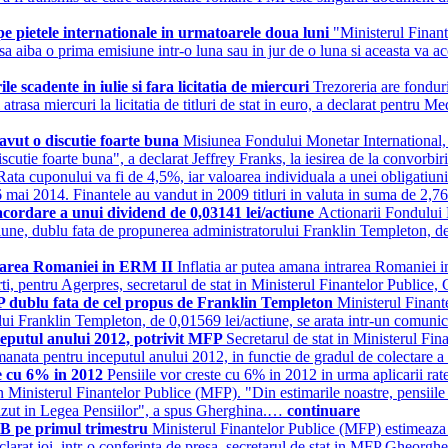
e pietele internationale in urmatoarele doua luni
"Ministerul Finan
sa aiba o prima emisiune intr-o luna sau in jur de o luna si aceasta va ac
scadente in iulie si fara licitatia de miercuri
Trezoreria are fondur
atrasa miercuri la licitatia de titluri de stat in euro, a declarat pentru
avut o discutie foarte buna
Misiunea Fondului Monetar International,
discutie foarte buna", a declarat Jeffrey Franks, la iesirea de la convor
Rata cuponului va fi de 4,5%, iar valoarea individuala a unei obligatiuni
 mai 2014. Finantele au vandut in 2009 titluri in valuta in suma de 2,76 m
ordare a unui dividend de 0,03141 lei/actiune
Actionarii Fondului 
iune, dublu fata de propunerea administratorului Franklin Templeton, d
trarea Romaniei in ERM II
Inflatia ar putea amana intrarea Romaniei 
arti, pentru Agerpres, secretarul de stat in Ministerul Finantelor Publ
FP dublu fata de cel propus de Franklin Templeton
Ministerul Finant
lui Franklin Templeton, de 0,01569 lei/actiune, se arata intr-un comun
eputul anului 2012, potrivit MFP
Secretarul de stat in Ministerul Fi
amanata pentru inceputul anului 2012, in functie de gradul de colectare a
e cu 6% in 2012
Pensiile vor creste cu 6% in 2012 in urma aplicarii ratei
in Ministerul Finantelor Publice (MFP). "Din estimarile noastre, pensiile 
vazut in Legea Pensiilor", a spus Gherghina.…
continuare
IB pe primul trimestru
Ministerul Finantelor Publice (MFP) estimeaza u
eclarat joi, intr-o conferinta de presa, secretarul de stat in MFP Gheo