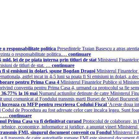
 o responsabilitate politica
Presedintele Traian Basescu a atras atenti
rezinta o responsabilitate politica.…
continuare
 mld. lei de pe piata interna prin titluri de stat
Ministerul Finantelor
misiuni de titluri de stat. …
continuare
i si emisiuni in dolari, spune Bogdan Dragoi
Ministerul Finantelor
tionala, astfel incat in 4-5 luni sa poata fi Si emisiuni in dolari, a d
aborare pentru Prima Casa 4
Ministerul Finantelor Publice si Ministe
 privind conventia pentru Prima Casa 4, urmand ca protocolul sa fie se
e 36,77% la 16 mai
Numarul actiunilor detinute de catre Ministerul Fin
ivit unui comunicat al Fondului transmis marti Bursei de Valori Bucures
i lucreaza cu MFP pentru rescrierea Codului Fiscal
'Aceste doua int
Codul de Procedura au fost adresate celor care incalca legea. Sunt foart
nu. …
continuare
ul Prima Casa va fi definitivat curand
Protocolul de colaborare, in
le tehnice, economice, informatice si juridice, a anuntat vineri Ministe
fi transmis FMI, singurul document convenit cu Fondul
Ministerul Fi
 a fi transmis de catre autoritatile romane FMI este singurul document d