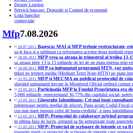
Despre Leasing
Servicii bancare: Depozite si Conturi de economii
Lista bancilor
comerciale
Mfp
7.08.2026
Basescu: MAI si MFP trebuie restructurate, este
26.07.2011
sa le faca si a subliniat ca reformarea acestor doua institutii rep
MFP vrea sa atraga in trimestrul al treilea 13-15
30.06.2011
sa atraga intre 13 si 15 miliarde de lei de pe piata interna prin e
MFP va imbunatati programul MTN, vor putea f
20.06.2011
titluri pe termen mediu (Medium Term Note-MTN) pe piata interna
MFP si MECMA au publicat protocolul de col
31.05.2011
sfarsitul saptamanii trecute in Monitorul Oficial ordinul comun
Participatia MFP la Fondul Proprietatea era d
25.05.2011
5,066 miliarde, reprezentand 36,77% din capitalul social, potr
Gheorghe Ialomitianu: Cei mai buni consultant
23.05.2011
prietenoase pentru mediul de afaceri. Pana acum Codul Fiscal si 
cea mai mare masura celor de buna-credinta', a spus Ialomitia
MFP: Protocolul de colaborare privind program
13.05.2011
in ultima faza de lucru, urmand sa fie armonizate toate aspecte
MFP: Proiectul de scrisoare de intentie ce va 
11.05.2011
transmis marti ca proiectul de scrisoare de intentie care urmeaza