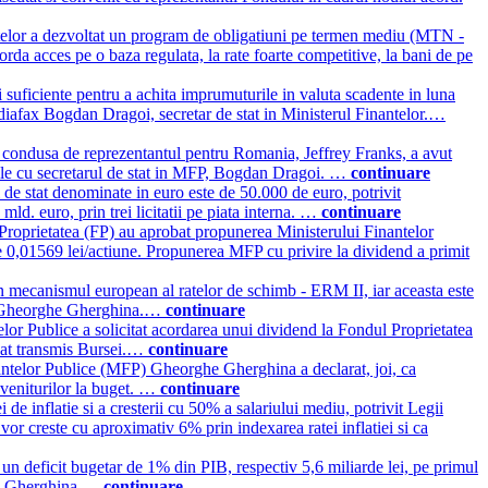
telor a dezvoltat un program de obligatiuni pe termen mediu (MTN -
orda acces pe o baza regulata, la rate foarte competitive, la bani de pe
i suficiente pentru a achita imprumuturile in valuta scadente in luna
 Mediafax Bogdan Dragoi, secretar de stat in Ministerul Finantelor.…
 condusa de reprezentantul pentru Romania, Jeffrey Franks, a avut
birile cu secretarul de stat in MFP, Bogdan Dragoi. …
continuare
 de stat denominate in euro este de 50.000 de euro, potrivit
ld. euro, prin trei licitatii pe piata interna. …
continuare
Proprietatea (FP) au aprobat propunerea Ministerului Finantelor
e 0,01569 lei/actiune. Propunerea MFP cu privire la dividend a primit
in mecanismul european al ratelor de schimb - ERM II, iar aceasta este
ice, Gheorghe Gherghina.…
continuare
elor Publice a solicitat acordarea unui dividend la Fondul Proprietatea
icat transmis Bursei.…
continuare
nantelor Publice (MFP) Gheorghe Gherghina a declarat, joi, ca
 veniturilor la buget. …
continuare
 de inflatie si a cresterii cu 50% a salariului mediu, potrivit Legii
vor creste cu aproximativ 6% prin indexarea ratei inflatiei si ca
n deficit bugetar de 1% din PIB, respectiv 5,6 miliarde lei, pe primul
rghe Gherghina.…
continuare