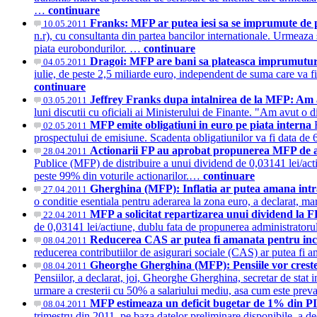
…
continuare
Franks: MFP ar putea iesi sa se imprumute de p
10.05.2011
n.r), cu consultanta din partea bancilor internationale. Urmeaza 
piata eurobondurilor. …
continuare
Dragoi: MFP are bani sa plateasca imprumuturile 
04.05.2011
iulie, de peste 2,5 miliarde euro, independent de suma care va fi 
continuare
Jeffrey Franks dupa intalnirea de la MFP: Am 
03.05.2011
luni discutii cu oficiali ai Ministerului de Finante. "Am avut o 
MFP emite obligatiuni in euro pe piata interna
02.05.2011
prospectului de emisiune. Scadenta obligatiunilor va fi data de 6
Actionarii FP au aprobat propunerea MFP de ac
28.04.2011
Publice (MFP) de distribuire a unui dividend de 0,03141 lei/act
peste 99% din voturile actionarilor.…
continuare
Gherghina (MFP): Inflatia ar putea amana in
27.04.2011
o conditie esentiala pentru aderarea la zona euro, a declarat, m
MFP a solicitat repartizarea unui dividend la 
22.04.2011
de 0,03141 lei/actiune, dublu fata de propunerea administratoru
Reducerea CAS ar putea fi amanata pentru inc
08.04.2011
reducerea contributiilor de asigurari sociale (CAS) ar putea fi 
Gheorghe Gherghina (MFP): Pensiile vor crest
08.04.2011
Pensiilor, a declarat, joi, Gheorghe Gherghina, secretar de stat 
urmare a cresterii cu 50% a salariului mediu, asa cum este pre
MFP estimeaza un deficit bugetar de 1% din P
08.04.2011
trimestru din 2011, pe baza datelor preliminare disponibile, a d