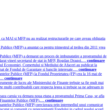
a ca MAI si MFP nu au realizat restructurarile pe care aveau obligatia
 Publice (MFP) a anuntat ca pentru trimestrul al treilea din 2011 vrea
 Publice (MFP) a demarat un proces de imbunatatire a programului de
eclarat vineri secretarul de stat in MFP, Bogdan Dragoi.…
continuare
rul Economiei, Comertului si Mediului de Afaceri au publicat la
mnat de Fondul de Garantare si bancile interesate.…
continuare
antelor Publice (MFP) la Fondul Proprietatea (FP) era la 16 mai de
ti…
continuare
rumente de lucru ale Ministerului de Finante trebuie sa fie mult mai
e multi contribuabili care respecta legea si trebuie sa ne adresam in
 baza caruia va demara noua etapa a programului Prima Casa, se afla
rul Finantelor Publice (MFP).…
continuare
nantelor Publice (MFP) precizeaza prin intermediul unui comunicat
iscutat si convenit cu reprezentantii Fondului in cadrul noului acord.