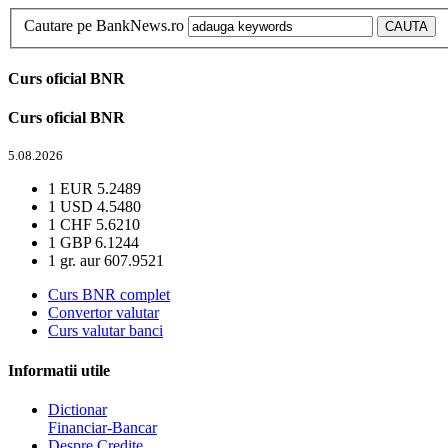
Cautare pe BankNews.ro
Curs oficial BNR
Curs oficial BNR
5.08.2026
1 EUR
5.2489
1 USD
4.5480
1 CHF
5.6210
1 GBP
6.1244
1 gr. aur
607.9521
Curs BNR complet
Convertor valutar
Curs valutar banci
Informatii utile
Dictionar
Financiar-Bancar
Despre Credite