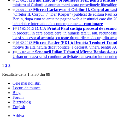
Puiu Hasotti - propunerea PNL pentru functia d
20.06.2012
ministru al Culturii, a anuntat marti seara presedintele liberal
Mircea Cartarescu si Orbitor II. Corpul au cas
24.05.2012
"Orbitor II. Corpul" / "Der Korper" (publicat de editura Paul Z
Berlin, dupa cum se arata pe pagina web a institutiei care din
beletristice internationale contemporane.…
continuare
ICCJ: Printul Paul castiga procesul de recuno
1
15.02.2012
in procesul in care acesta cere, in numele tatalui sau, recunoast
lea si succesor al acestuia, cu toate drepturile ce decurg din ac
Mircea Toader (PDL): Demisia Teodorei Trandaf
06.02.2012
motive de alta natura decat politice, a declarat, vineri, pentr
Senatorii Iulian Urban si Mircea Banias si-a
1
02.02.2012
Urban urmeaza sa isi continue activitatea ca senator independen
1
2
3
Rezultate de la 1 la 30 din 89
Cele mai noi stiri
Locuri de munca
Blog
Forum
Bizzradio))
English
Arhiva