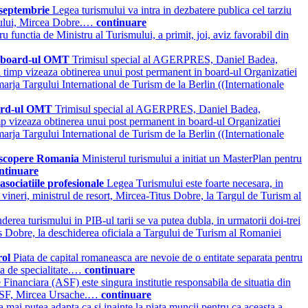
 septembrie
Legea turismului va intra in dezbatere publica cel tarziu
smului, Mircea Dobre.…
continuare
 functia de Ministru al Turismului, a primit, joi, aviz favorabil din
in board-ul OMT
Trimisul special al AGERPRES, Daniel Badea,
asi timp vizeaza obtinerea unui post permanent in board-ul Organizatiei
arja Targului International de Turism de la Berlin ((Internationale
board-ul OMT
Trimisul special al AGERPRES, Daniel Badea,
timp vizeaza obtinerea unui post permanent in board-ul Organizatiei
arja Targului International de Turism de la Berlin ((Internationale
edescopere Romania
Ministerul turismului a initiat un MasterPlan pentru
ntinuare
sociatiile profesionale
Legea Turismului este foarte necesara, in
 vineri, ministrul de resort, Mircea-Titus Dobre, la Targul de Turism al
derea turismului in PIB-ul tarii se va putea dubla, in urmatorii doi-trei
itus Dobre, la deschiderea oficiala a Targului de Turism al Romaniei
rol
Piata de capital romaneasca are nevoie de o entitate separata pentru
ta de specialitate.…
continuare
Financiara (ASF) este singura institutie responsabila de situatia din
le ASF, Mircea Ursache.…
continuare
 mai putea adapta ca si inainte la piata muncii pentru ca aceasta a