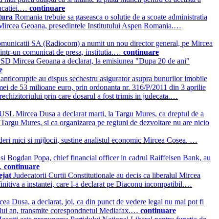
ducatiei.…
continuare
atura
Romania trebuie sa gaseasca o solutie de a scoate administratia
ts, Mircea Geoana, presedintele Institutului Aspen Romania.…
comunicatii SA (Radiocom) a numit un nou director general, pe Mircea
, intr-un comunicat de presa, institutia.…
continuare
PSD Mircea Geoana a declarat, la emisiunea "Dupa 20 de ani"
e
 anticoruptie au dispus sechestru asigurator asupra bunurilor imobile
ei de 53 milioane euro, prin ordonanta nr. 316/P/2011 din 3 aprilie
echizitoriului prin care dosarul a fost trimis in judecata.…
USL Mircea Dusa a declarat marti, la Targu Mures, ca dreptul de a
a Targu Mures, si ca organizarea pe regiuni de dezvoltare nu are nicio
deri mici si mijlocii, sustine analistul economic Mircea Cosea. …
 si Bogdan Popa, chief financial officer in cadrul Raiffeisen Bank, au
.…
continuare
ejat
Judecatorii Curtii Constitutionale au decis ca liberalul Mircea
finitiva a instantei, care l-a declarat pe Diaconu incompatibil.…
rcea Dusa, a declarat, joi, ca din punct de vedere legal nu mai pot fi
noului an, transmite corespondnetul Mediafax.…
continuare