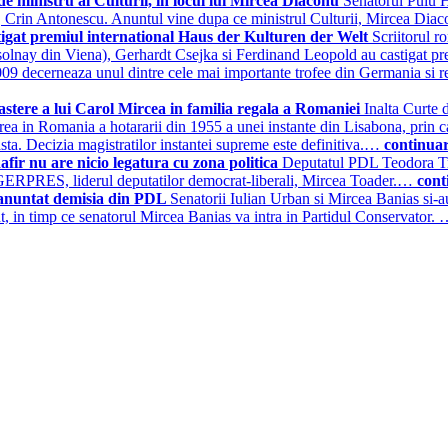
e ministru al Culturii, in locul lui Mircea Diaconu
Senatorul Puiu H
ilor, Crin Antonescu. Anuntul vine dupa ce ministrul Culturii, Mircea Di
tigat premiul international Haus der Kulturen der Welt
Scriitorul r
solnay din Viena), Gerhardt Csejka si Ferdinand Leopold au castigat prem
 2009 decerneaza unul dintre cele mai importante trofee din Germania s
astere a lui Carol Mircea in familia regala a Romaniei
Inalta Curte 
erea in Romania a hotararii din 1955 a unei instante din Lisabona, prin ca
easta. Decizia magistratilor instantei supreme este definitiva.…
continua
ir nu are nicio legatura cu zona politica
Deputatul PDL Teodora Tra
u AGERPRES, liderul deputatilor democrat-liberali, Mircea Toader.…
cont
u anuntat demisia din PDL
Senatorii Iulian Urban si Mircea Banias si-a
t, in timp ce senatorul Mircea Banias va intra in Partidul Conservator.