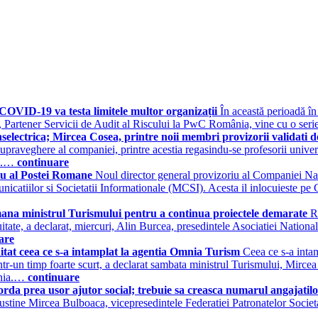
OVID-19 va testa limitele multor organizații
În această perioadă în
Partener Servicii de Audit al Riscului la PwC România, vine cu o serie d
selectrica; Mircea Cosea, printre noii membri provizorii validat
Supraveghere al companiei, printre acestia regasindu-se profesorii univ
t...…
continuare
riu al Postei Romane
Noul director general provizoriu al Companiei Na
catiilor si Societatii Informationale (MCSI). Acesta il inlocuieste pe C
ana ministrul Turismului pentru a continua proiectele demarate
R
itate, a declarat, miercuri, Alin Burcea, presedintele Asociatiei Nationa
are
tat ceea ce s-a intamplat la agentia Omnia Turism
Ceea ce s-a inta
intr-un timp foarte scurt, a declarat sambata ministrul Turismului, Mircea
Omnia.…
continuare
da prea usor ajutor social; trebuie sa creasca numarul angajati
 sustine Mircea Bulboaca, vicepresedintele Federatiei Patronatelor Socie