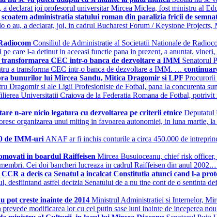
e, a declarat joi profesorul universitar Mircea Miclea, fost ministru al E
scoatem administratia statului roman din paralizia fricii de semn
acolo o au, a declarat, joi, in cadrul Bucharest Forum / Keystone Projec
l Radiocom
Consiliul de Administratie al Societatii Nationale de Radio
e care l-a detinut in aceeasi functie pana in prezent, a anuntat, vineri
 la transformarea CEC intr-o banca de dezvoltare a IMM
Senatorul 
entru a transforma CEC intr-o banca de dezvoltare a IMM. …
continuar
pra bunurilor lui Mircea Sandu, Mitica Dragomir si LPF
Procurorii
 Dragomir si ale Ligii Profesioniste de Fotbal, pana la concurenta sum
lierea Universitatii Craiova de la Federatia Romana de Fotbal, potrivit r
re n-are nicio legatura cu dezvoltarea pe criterii etnice
Deputatul 
 doresc organizarea unui miting in favoarea autonomiei, in luna martie, l
00 de IMM-uri
ANAF ar fi inchis conturile a circa 450.000 de intreprin
omovati in boardul Raiffeisen
Mircea Busuioceanu, chief risk officer,
pte membri. Cei doi bancheri lucreaza in cadrul Raiffeisen din anul 2002
CCR a decis ca Senatul a incalcat Constitutia atunci cand l-a prot
, desfiintand astfel decizia Senatului de a nu tine cont de o sentinta de
nu pot creste inainte de 2014
Ministrul Administratiei si Internelor, Mi
ea prevede modificarea lor cu cel putin sase luni inainte de inceperea 