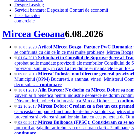
Despre Leasing
Servicii bancare: Depozite si Conturi de economii
Lista bancilor
comerciale
Mircea Geoana
6.08.2026
Articol Mircea Bozga, Partner PwC Romania: C
16.03.2020
se confruntă cu din ce în ce mai multe probleme, Mircea Bozga, 
Schimbari in Consiliul de Supraveghere al Tran
01.04.2019
aprobat noile mandate provizorii ale membrilor Consiliului de 
provizorii sunt noi, in cazul a trei dintre ei mandatele le-au fos
Mircea Tudosie, noul director general provizo
09.06.2018
Municipiul (OPM) Bucuresti, a anuntat, vineri, Ministerul Comuni
decursul...…
continuare
Alin Burcea: Ne dorim ca Mircea Dobre sa ram
18.01.2018
guvern ar fi benefica pentru industrie deoarece ne dorim continu
"Ne-am dori, noi cei din breasla, ca Mircea Dobre...…
continu
Mircea Dobre: Credem ca a fost un caz premedi
22.10.2017
ca aceasta companie functiona foarte bine, si totul s-a petrecut 
prevenirea si evitarea situatiilor similare cu cea generata de 
Mircea Bulboaca (FPSC): Consideram ca se acor
08.09.2017
numarul angajatilor ar trebui sa creasca pana la 6 - 7 milioane,
continuare