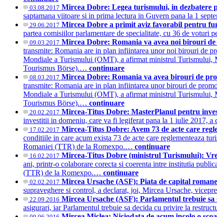
Mircea Dobre: Legea turismului, in dezbatere p
03.08.2017
saptamana viitoare si in prima lectura in Guvern pana la 1 se
Mircea Dobre a primit aviz favorabil pentru fu
29.06.2017
partea comisiilor parlamentare de specialitate, cu 36 de voturi 
Mircea Dobre: Romania va avea noi birouri de 
09.03.2017
transmite: Romania are in plan infiintarea unor noi birouri de pr
Mondiale a Turismului (OMT), a afirmat ministrul Turismului, Mir
Tourismus Börse).…
continuare
Mircea Dobre: Romania va avea birouri de prom
08.03.2017
transmite: Romania are in plan infiintarea unor birouri de promov
Mondiale a Turismului (OMT), a afirmat ministrul Turismului, Mir
Tourismus Börse).…
continuare
Mircea-Titus Dobre: MasterPlanul pentru investi
20.02.2017
investitii in domeniu, care va fi legiferat pana la 1 iulie 2017,
Mircea-Titus Dobre: Avem 73 de acte care regle
17.02.2017
conditiile in care acum exista 73 de acte care reglementeaza turi
Romaniei (TTR) de la Romexpo.…
continuare
Mircea-Titus Dobre (ministrul Turismului): Vr
16.02.2017
ani, printr-o colaborare corecta si coerenta intre institutia publ
(TTR) de la Romexpo.…
continuare
Mircea Ursache (ASF): Piata de capital romanea
02.02.2017
supraveghere si control, a declarat, joi, Mircea Ursache, vicepr
Mircea Ursache (ASF): Parlamentul trebuie sa 
22.09.2016
asigurari, iar Parlamentul trebuie sa decida cu privire la rest
Mircea Miclea: Niciodata de acum incolo o scoal
09.06.2016