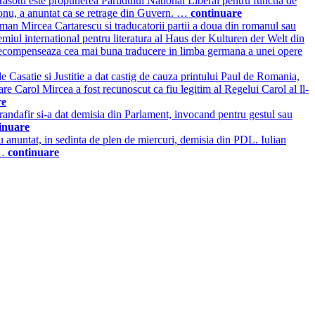
asotti este propunerea Partidului National Liberal pentru functia de
aconu, a anuntat ca se retrage din Guvern. …
continuare
oman Mircea Cartarescu si traducatorii partii a doua din romanul sau
iul international pentru literatura al Haus der Kulturen der Welt din
i recompenseaza cea mai buna traducere in limba germana a unei opere
de Casatie si Justitie a dat castig de cauza printului Paul de Romania,
re Carol Mircea a fost recunoscut ca fiu legitim al Regelui Carol al ll-
re
ndafir si-a dat demisia din Parlament, invocand pentru gestul sau
inuare
u anuntat, in sedinta de plen de miercuri, demisia din PDL. Iulian
 …
continuare