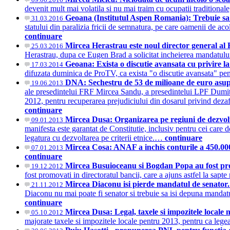
devenit mult mai volatila si nu mai traim cu ocupatii traditional
Geoana (Institutul Aspen Romania): Trebuie sa 
31.03.2016
statului din paralizia fricii de semnatura, pe care oamenii de 
continuare
Mircea Herastrau este noul director general a
25.03.2016
Herastrau, dupa ce Eugen Brad a solicitat incheierea mandatului p
Geoana: Exista o discutie avansata cu privire
17.03.2014
difuzata duminica de ProTV, ca exista "o discutie avansata" p
DNA: Sechestru de 53 de milioane de euro asu
19.06.2013
ale presedintelui FRF Mircea Sandu, a presedintelui LPF Dumitru
2012, pentru recuperarea prejudiciului din dosarul privind dezafi
continuare
Mircea Dusa: Organizarea pe regiuni de dezvolta
09.01.2013
manifesta este garantat de Constitutie, inclusiv pentru cei care
legatura cu dezvoltarea pe criterii etnice.…
continuare
Mircea Cosa: ANAF a inchis conturile a 450.0
07.01.2013
continuare
Mircea Busuioceanu si Bogdan Popa au fost pr
19.12.2012
fost promovati in directoratul bancii, care a ajuns astfel la sa
Mircea Diaconu isi pierde mandatul de senator. 
21.11.2012
Diaconu nu mai poate fi senator si trebuie sa isi depuna mandatul
continuare
Mircea Dusa: Legal, taxele si impozitele locale 
05.10.2012
majorate taxele si impozitele locale pentru 2013, pentru ca leg