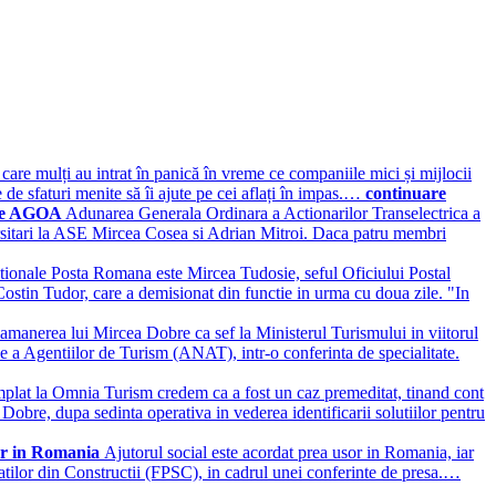
 care mulți au intrat în panică în vreme ce companiile mici și mijlocii
e sfaturi menite să îi ajute pe cei aflați în impas.…
continuare
i de AGOA
Adunarea Generala Ordinara a Actionarilor Transelectrica a
ersitari la ASE Mircea Cosea si Adrian Mitroi. Daca patru membri
tionale Posta Romana este Mircea Tudosie, seful Oficiului Postal
ostin Tudor, care a demisionat din functie in urma cu doua zile. "In
amanerea lui Mircea Dobre ca sef la Ministerul Turismului in viitorul
le a Agentiilor de Turism (ANAT), intr-o conferinta de specialitate.
mplat la Omnia Turism credem ca a fost un caz premeditat, tinand cont
 Dobre, dupa sedinta operativa in vederea identificarii solutiilor pentru
lor in Romania
Ajutorul social este acordat prea usor in Romania, iar
tatilor din Constructii (FPSC), in cadrul unei conferinte de presa.…