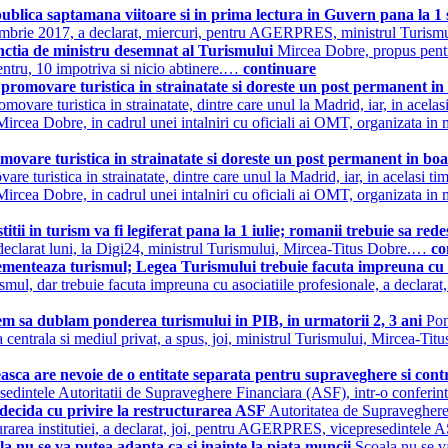
ublica saptamana viitoare si in prima lectura in Guvern pana la 1
ptembrie 2017, a declarat, miercuri, pentru AGERPRES, ministrul Turi
nctia de ministru desemnat al Turismului
Mircea Dobre, propus pentru
pentru, 10 impotriva si nicio abtinere.…
continuare
promovare turistica in strainatate si doreste un post permanent 
omovare turistica in strainatate, dintre care unul la Madrid, iar, in acel
cea Dobre, in cadrul unei intalniri cu oficiali ai OMT, organizata in m
ovare turistica in strainatate si doreste un post permanent in 
are turistica in strainatate, dintre care unul la Madrid, iar, in acelasi 
cea Dobre, in cadrul unei intalniri cu oficiali ai OMT, organizata in m
tii in turism va fi legiferat pana la 1 iulie; romanii trebuie sa r
 a declarat luni, la Digi24, ministrul Turismului, Mircea-Titus Dobre.…
co
menteaza turismul; Legea Turismului trebuie facuta impreuna cu a
smul, dar trebuie facuta impreuna cu asociatiile profesionale, a declarat,
em sa dublam ponderea turismului in PIB, in urmatorii 2, 3 ani
Pon
ica centrala si mediul privat, a spus, joi, ministrul Turismului, Mircea-T
sca are nevoie de o entitate separata pentru supraveghere si cont
esedintele Autoritatii de Supraveghere Financiara (ASF), intr-o conferin
decida cu privire la restructurarea ASF
Autoritatea de Supraveghere 
ructurarea institutiei, a declarat, joi, pentru AGERPRES, vicepresedinte
a nu se va putea adapta ca si inainte la piata muncii
Scoala nu se va