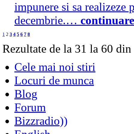
impunere si sa realizeze p
decembrie.…
continuar
1
2
3
4
5
6
7
8
Rezultate de la 31 la 60 din
Cele mai noi stiri
Locuri de munca
Blog
Forum
Bizzradio))