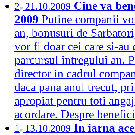
Cine va ben
2
21.10.2009
2009
Putine companii vor
an, bonusuri de Sarbatori, 
vor fi doar cei care si-a
parcursul intregului an. P
director in cadrul compan
daca pana anul trecut, pr
apropiat pentru toti angaja
acordare. Despre benefi
In iarna ac
1
13.10.2009