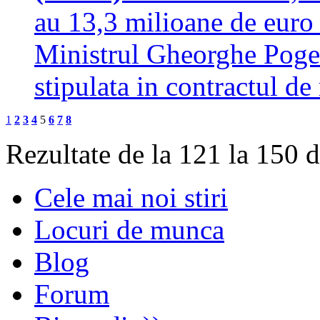
au 13,3 milioane de euro
Ministrul Gheorghe Pogea
stipulata in contractul 
1
2
3
4
5
6
7
8
Rezultate de la 121 la 150 
Cele mai noi stiri
Locuri de munca
Blog
Forum