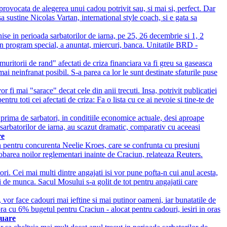
rovocata de alegerea unui cadou potrivit sau, si mai si, perfect. Dar
a sustine Nicolas Vartan, international style coach, si e gata sa
ise in perioada sarbatorilor de iarna, pe 25, 26 decembrie si 1, 2
un program special, a anuntat, miercuri, banca. Unitatile BRD -
uritorii de rand" afectati de criza financiara va fi greu sa gaseasca
mai neinfranat posibil. S-a parea ca lor le sunt destinate sfaturile puse
fi mai "sarace" decat cele din anii trecuti. Insa, potrivit publicatiei
ru toti cei afectati de criza: Fa o lista cu ce ai nevoie si tine-te de
o prima de sarbatori, in conditiile economice actuale, desi aproape
 sarbatorilor de iarna, au scazut dramatic, comparativ cu aceeasi
re
pentru concurenta Neelie Kroes, care se confrunta cu presiuni
obarea noilor reglementari inainte de Craciun, relateaza Reuters.
ri. Cei mai multi dintre angajati isi vor pune pofta-n cui anul acesta,
i de munca. Sacul Mosului s-a golit de tot pentru angajatii care
, vor face cadouri mai ieftine si mai putinor oameni, iar bunatatile de
a cu 6% bugetul pentru Craciun - alocat pentru cadouri, iesiri in oras
nuare