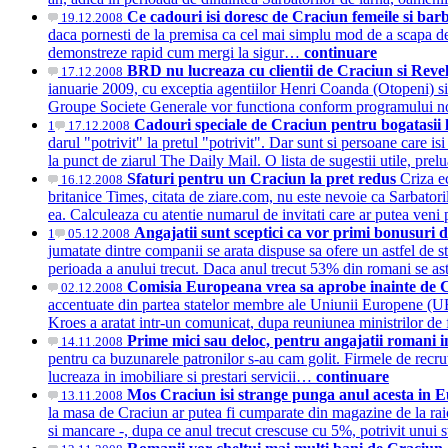
Ce cadouri isi doresc de Craciun femeile si bar
19.12.2008
daca pornesti de la premisa ca cel mai simplu mod de a scapa de o
demonstreze rapid cum mergi la sigur…
continuare
BRD nu lucreaza cu clientii de Craciun si Revel
17.12.2008
ianuarie 2009, cu exceptia agentiilor Henri Coanda (Otopeni) si
Groupe Societe Generale vor functiona conform programului 
Cadouri speciale de Craciun pentru bogatasii
1
17.12.2008
darul "potrivit" la pretul "potrivit". Dar sunt si persoane care is
la punct de ziarul The Daily Mail. O lista de sugestii utile, pre
Sfaturi pentru un Craciun la pret redus
Criza e
16.12.2008
britanice Times, citata de ziare.com, nu este nevoie ca Sarbatorile
ea. Calculeaza cu atentie numarul de invitati care ar putea veni 
Angajatii sunt sceptici ca vor primi bonusuri
1
05.12.2008
jumatate dintre companii se arata dispuse sa ofere un astfel de s
perioada a anului trecut. Daca anul trecut 53% din romani se as
Comisia Europeana vrea sa aprobe inainte de C
02.12.2008
accentuate din partea statelor membre ale Uniunii Europene (UE) 
Kroes a aratat intr-un comunicat, dupa reuniunea ministrilor d
Prime mici sau deloc, pentru angajatii romani 
14.11.2008
pentru ca buzunarele patronilor s-au cam golit. Firmele de recru
lucreaza in imobiliare si prestari servicii…
continuare
Mos Craciun isi strange punga anul acesta in
13.11.2008
la masa de Craciun ar putea fi cumparate din magazine de la rai
si mancare -, dupa ce anul trecut crescuse cu 5%, potrivit unui s