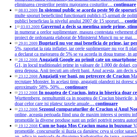
eliminarea cresterilor pentru majorarea costurilor…
continuare
In sistemul public se acorda peste 90 de sporuri
08.03.2009
multe sporuri beneficiind functionarii publici-15,urmati de politi
publici beneficiau la nivelul anului 2007 de 15 sporuri…
conti
Guvernul a decis sa mentina unele prime, stimu
1
03.03.2009
in numerar a orelor suplimentare, masura contestata vehement de 
proiect de ordonanta elaborat de Ministerul Muncii nu se mai
Bugetarii nu vor mai beneficia de prime, iar pen
29.01.2009
5%, raportat la rata inflatiei, iar orele suplimentare nu vor fi 
a declarat ca majorarea de 5% se va acorda in doua transe, in a
Angajatii Google au primit cate un smartphone 
28.12.2008
G1, in locul traditionalei prime in valoare de 1.000 de dolari, 
grea depusa. Anii trecuti am oferit bani. Anul acesta, am deci
Angajatii vor bani, nu petrecere de Craciun
Maj
23.12.2008
recrutare Monster. In acelasi timp, angajatii olandezi isi doresc 
aproximativ 58%, 50%…
continuare
In noaptea de Craciun, intra in biserica doar ce
23.12.2008
Wurttemberg, nemultumiti ca in noaptea de Craciun bisericile, in
doar celor care isi platesc taxele anuale…
continuare
Sezonul cumparaturilor de Craciun si Anul Nou 
23.12.2008
online, aceasta perioada fiind una de maxim interes si pentru inf
promotiile la diverse produse sunt un prilej potrivit pentru au
Cum ne baga Mos Craciun mana in buzunar
V
19.12.2008
promotiile, concursurile si iluzia ca daruiesc ceva si celor sara
an, adica in perioada de dinaintea Sarbatorilor de iarna, oame