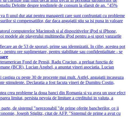
 sa cheltuie mai mult decat anul trecut in perioada sarbatorilor de
studiu Deloitte despre tendintele de consum la sfarsit de an. "45%
va fi unul dur atat pentru managerii care sunt confruntati cu probleme
rilor si compensatiilor, dar daca angajatii stiu sa isi puna in valoare
rul computerelor Macintosh si al dispozitivelor iPod si iPhone,
oi modele ale playerului multimedia iPod pentru a-si spori vanzarile
fiecare an de 53 de sporuri, prime sau idemnizatii. In cifre, acestea pot
 - pentru ore suplimentare, pentru stabilitate sau confidentialitate - se
uare
 Interamerican Fond de Pensii, Radu Craciun, a preluat functia de
omane (BCR), Lucian Anghel, a anuntat vineri asociatia. Lucian
i castiga cu peste 30 de procente mai mult. Astfel, angajatii incaseaza
tate stimulente. Declaratia a fost facuta vineri de Dumitru Costin,
 putea crea probleme la doua banci din Romania si va avea un usor efect
ea limitat, persista nevoia de limitare a creditului in valuta, a
 parte, de sistemul "nerezonabil "de prime oferite bancherilor, ce ii
conomie, Joseph Stiglitz, citat de AFP. "Sistemul de prime a avut cu