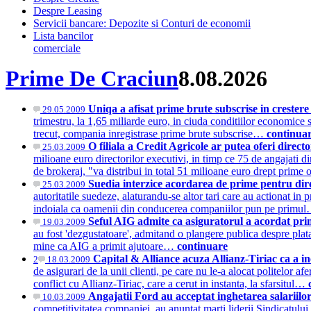
Despre Leasing
Servicii bancare: Depozite si Conturi de economii
Lista bancilor
comerciale
Prime De Craciun
8.08.2026
Uniqa a afisat prime brute subscrise in crester
29.05.2009
trimestru, la 1,65 miliarde euro, in ciuda conditiilor economice
trecut, compania inregistrase prime brute subscrise…
continua
O filiala a Credit Agricole ar putea oferi direct
25.03.2009
milioane euro directorilor executivi, in timp ce 75 de angajati d
de brokeraj, "va distribui in total 51 milioane euro drept prime
Suedia interzice acordarea de prime pentru dire
25.03.2009
autoritatile suedeze, alaturandu-se altor tari care au actionat in
indoiala ca oamenii din conducerea companiilor pun pe primu
Seful AIG admite ca asiguratorul a acordat pr
19.03.2009
au fost 'dezgustatoare', admitand o plangere publica despre pla
mine ca AIG a primit ajutoare…
continuare
Capital & Alliance acuza Allianz-Tiriac ca a inc
2
18.03.2009
de asigurari de la unii clienti, pe care nu le-a alocat politelor a
conflict cu Allianz-Tiriac, care a cerut in instanta, la sfarsitul…
Angajatii Ford au acceptat inghetarea salariilor
10.03.2009
competitivitatea companiei, au anuntat marti liderii Sindicatul