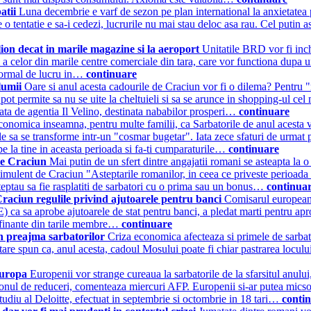
batii
Luna decembrie e varf de sezon pe plan international la anxietatea p
 tentatie e sa-i cedezi, lucrurile nu mai stau deloc asa rau. Cel putin as
ion decat in marile magazine si la aeroport
Unitatile BRD vor fi inch
 a celor din marile centre comerciale din tara, care vor functiona dupa 
normal de lucru in…
continuare
 lumii
Oare si anul acesta cadourile de Craciun vor fi o dilema? Pentru "m
i pot permite sa nu se uite la cheltuieli si sa se arunce in shopping-ul cel 
luata de agentia Il Velino, destinata nababilor prosperi…
continuare
conomica inseamna, pentru multe familii, ca Sarbatorile de anul acesta vor 
 sa se transforme intr-un "cosmar bugetar". Iata zece sfaturi de urmat pent
pe la tine in aceasta perioada si fa-ti cumparaturile…
continuare
 de Craciun
Mai putin de un sfert dintre angajatii romani se asteapta la 
timulent de Craciun "Asteptarile romanilor, in ceea ce priveste perioada
teptau sa fie rasplatiti de sarbatori cu o prima sau un bonus…
continua
raciun regulile privind ajutoarele pentru banci
Comisarul european 
ca sa aprobe ajutoarele de stat pentru banci, a pledat marti pentru apr
e finante din tarile membre…
continuare
in preajma sarbatorilor
Criza economica afecteaza si primele de sarbato
tare spun ca, anul acesta, cadoul Mosului poate fi chiar pastrarea loculu
 Europa
Europenii vor strange cureaua la sarbatorile de la sfarsitul anului
onul de reduceri, comenteaza miercuri AFP. Europenii si-ar putea micsor
tudiu al Deloitte, efectuat in septembrie si octombrie in 18 tari…
conti