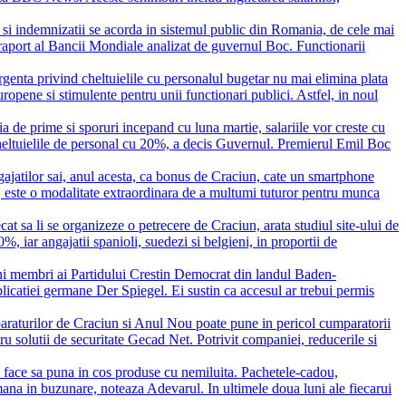
 si indemnizatii se acorda in sistemul public din Romania, de cele mai
ui raport al Bancii Mondiale analizat de guvernul Boc. Functionarii
enta privind cheltuielile cu personalul bugetar nu mai elimina plata
opene si stimulente pentru unii functionari publici. Astfel, in noul
a de prime si sporuri incepand cu luna martie, salariile vor creste cu
ce cheltuielile de personal cu 20%, a decis Guvernul. Premierul Emil Boc
gajatilor sai, anul acesta, ca bonus de Craciun, cate un smartphone
e, este o modalitate extraordinara de a multumi tuturor pentru munca
cat sa li se organizeze o petrecere de Craciun, arata studiul site-ului de
, iar angajatii spanioli, suedezi si belgieni, in proportii de
ni membri ai Partidului Crestin Democrat din landul Baden-
licatiei germane Der Spiegel. Ei sustin ca accesul ar trebui permis
raturilor de Craciun si Anul Nou poate pune in pericol cumparatorii
ru solutii de securitate Gecad Net. Potrivit companiei, reducerile si
l face sa puna in cos produse cu nemiluita. Pachetele-cadou,
 mana in buzunare, noteaza Adevarul. In ultimele doua luni ale fiecarui