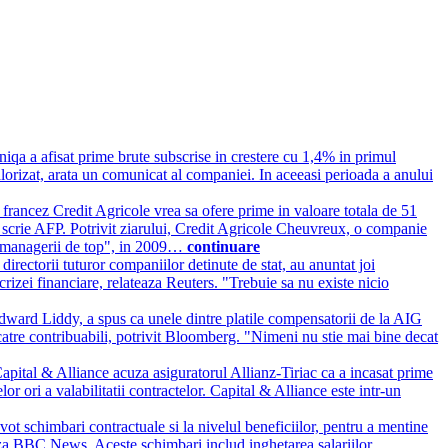
niqa a afisat prime brute subscrise in crestere cu 1,4% in primul
alorizat, arata un comunicat al companiei. In aceeasi perioada a anului
francez Credit Agricole vrea sa ofere prime in valoare totala de 51
n, scrie AFP. Potrivit ziarului, Credit Agricole Cheuvreux, o companie
tru managerii de top", in 2009…
continuare
directorii tuturor companiilor detinute de stat, au anuntat joi
crizei financiare, relateaza Reuters. "Trebuie sa nu existe nicio
ward Liddy, a spus ca unele dintre platile compensatorii de la AIG
atre contribuabili, potrivit Bloomberg. "Nimeni nu stie mai bine decat
apital & Alliance acuza asiguratorul Allianz-Tiriac ca a incasat prime
or ori a valabilitatii contractelor. Capital & Alliance este intr-un
ot schimbari contractuale si la nivelul beneficiilor, pentru a mentine
aza BBC News. Aceste schimbari includ inghetarea salariilor,