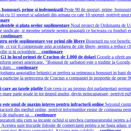
, bonusuri, prime si indemnizatii
Peste 90 de sporuri, prime, bonusuri
sti cu 11 sporuri si salariatii din armata cu cate 10 sporuri, potrivit un
nuare
lentele si plata orelor suplimentare
Noul proiect de Ordonanta de Urg
sindicate, si mentine primele pentru angajatii ce lucreaza cu fonduri eur
…
continuare
tru orele suplimentare vor primi zile libere
Bugetarii nu vor benefici
platite, ci vor fi compensate prin acordarea de zile libere, pentru a redu
prilie si in octombrie…
continuare
G1 in locul primei de Craciun de 1.000 de dolari
Google a oferit an
conform presei americane. "Bonusul de sarbatori este o traditie la Googl
s sa dam…
continuare
oritatea angajatilor britanici ar prefera sa primeasca bonusuri in bani de
sa participe la petrecerea de Craciun a companiei in proportie de peste 90%
i care au taxele platite
Este ceea ce au propus doi parlamentari germa
 mare parte goale in tot timpul anului, devin neincapatoare, potrivit pub
este unul de maxim interes pentru infractorii online
Sezonul cumpa
ractorii din mediul online, potrivit informatiilor emise de compania pent
torii de malware sa…
continuare
anzatorii stiu cum sa incante ochiul si urechea cumparatorului pentru a-
ci. Acestea sunt trucurile folosite de comercianti pentru a ne baga adanc
nii sunt mai dispusi consumului. Axioma este valabila…
continuare