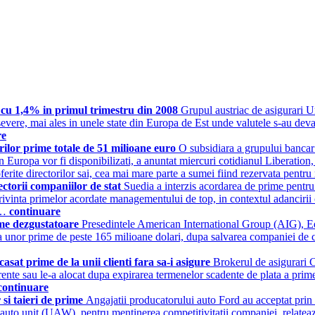
e cu 1,4% in primul trimestru din 2008
Grupul austriac de asigurari U
 severe, mai ales in unele state din Europa de Est unde valutele s-au dev
re
orilor prime totale de 51 milioane euro
O subsidiara a grupului bancar 
in Europa vor fi disponibilizati, a anuntat miercuri cotidianul Liberatio
 oferite directorilor sai, cea mai mare parte a sumei fiind rezervata pen
ctorii companiilor de stat
Suedia a interzis acordarea de prime pentru 
 privinta primelor acordate managementului de top, in contextul adancirii 
l…
continuare
ime dezgustatoare
Presedintele American International Group (AIG), Ed
ta unor prime de peste 165 milioane dolari, dupa salvarea companiei de c
asat prime de la unii clienti fara sa-i asigure
Brokerul de asigurari C
ferente sau le-a alocat dupa expirarea termenelor scadente de plata a primel
continuare
 si taieri de prime
Angajatii producatorului auto Ford au acceptat prin v
ui auto unit (UAW), pentru mentinerea competitivitatii companiei, relate