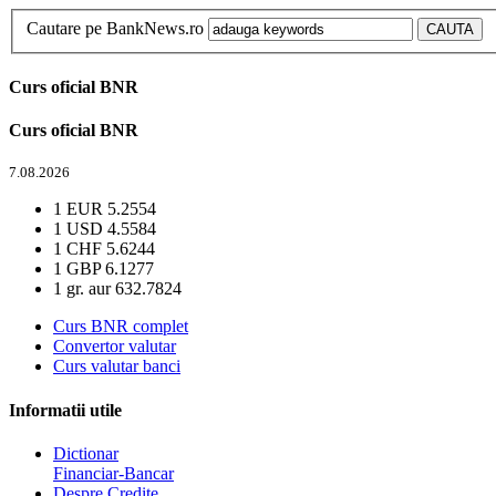
Cautare pe BankNews.ro
Curs oficial BNR
Curs oficial BNR
7.08.2026
1 EUR
5.2554
1 USD
4.5584
1 CHF
5.6244
1 GBP
6.1277
1 gr. aur
632.7824
Curs BNR complet
Convertor valutar
Curs valutar banci
Informatii utile
Dictionar
Financiar-Bancar
Despre Credite