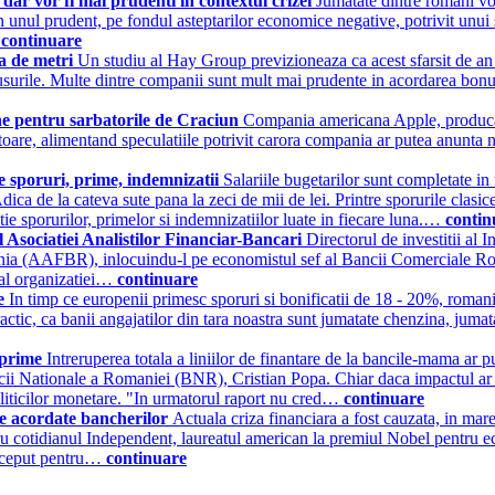
dar vor fi mai prudenti in contextul crizei
Jumatate dintre romani vor
 unul prudent, pe fondul asteptarilor economice negative, potrivit unui 
…
continuare
a de metri
Un studiu al Hay Group previzioneaza ca acest sfarsit de an 
nusurile. Multe dintre companii sunt mult mai prudente in acordarea bonusu
ine pentru sarbatorile de Craciun
Compania americana Apple, producato
oare, alimentand speculatiile potrivit carora compania ar putea anunta n
de sporuri, prime, indemnizatii
Salariile bugetarilor sunt completate in 
dica de la cateva sute pana la zeci de mii de lei. Printre sporurile clasice
atie sporurilor, primelor si indemnizatiilor luate in fiecare luna.…
contin
 Asociatiei Analistilor Financiar-Bancari
Directorul de investitii al
mania (AAFBR), inlocuindu-l pe economistul sef al Bancii Comerciale R
 al organizatiei…
continuare
me
In timp ce europenii primesc sporuri si bonificatii de 18 - 20%, romani
ractic, ca banii angajatilor din tara noastra sunt jumatate chenzina, juma
 prime
Intreruperea totala a liniilor de finantare de la bancile-mama ar
cii Nationale a Romaniei (BNR), Cristian Popa. Chiar daca impactul ar par
iticilor monetare. "In urmatorul raport nu cred…
continuare
me acordate bancherilor
Actuala criza financiara a fost cauzata, in mare
tru cotidianul Independent, laureatul american la premiul Nobel pentru e
conceput pentru…
continuare