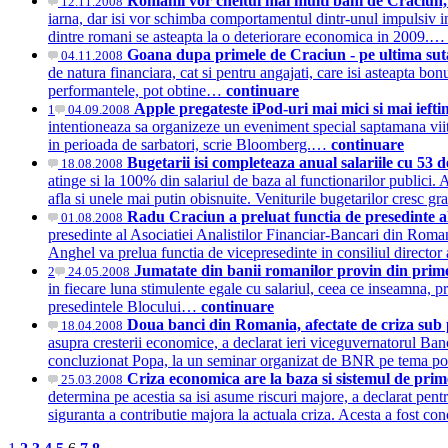
Romanii vor cheltui mai multi bani de Craciun, 
12.11.2008
iarna, dar isi vor schimba comportamentul dintr-unul impulsiv in
dintre romani se asteapta la o deteriorare economica in 2009.
Goana dupa primele de Craciun - pe ultima sut
04.11.2008
de natura financiara, cat si pentru angajati, care isi asteapta bo
performantele, pot obtine…
continuare
Apple pregateste iPod-uri mai mici si mai ieft
1
04.09.2008
intentioneaza sa organizeze un eveniment special saptamana viit
in perioada de sarbatori, scrie Bloomberg.…
continuare
Bugetarii isi completeaza anual salariile cu 53 
18.08.2008
atinge si la 100% din salariul de baza al functionarilor publici. A
afla si unele mai putin obisnuite. Veniturile bugetarilor cresc gr
Radu Craciun a preluat functia de presedinte al
01.08.2008
presedinte al Asociatiei Analistilor Financiar-Bancari din Ro
Anghel va prelua functia de vicepresedinte in consiliul director
Jumatate din banii romanilor provin din pri
2
24.05.2008
in fiecare luna stimulente egale cu salariul, ceea ce inseamna, p
presedintele Blocului…
continuare
Doua banci din Romania, afectate de criza sub
18.04.2008
asupra cresterii economice, a declarat ieri viceguvernatorul Ban
concluzionat Popa, la un seminar organizat de BNR pe tema pol
Criza economica are la baza si sistemul de pri
25.03.2008
determina pe acestia sa isi asume riscuri majore, a declarat pen
siguranta a contributie majora la actuala criza. Acesta a fost 