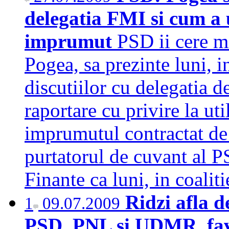
delegatia FMI si cum a 
imprumut
PSD ii cere m
Pogea, sa prezinte luni, in
discutiilor cu delegatia d
raportare cu privire la ut
imprumutul contractat de l
purtatorul de cuvant al P
Finante ca luni, in coali
Ridzi afla d
1
09.07.2009
PSD, PNL si UDMR, favo