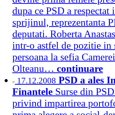
dupa ce PSD a respectat i
sprijinul, reprezentanta 
deputati. Roberta Anasta
intr-o astfel de pozitie in
persoana la sefia Camerei
Olteanu…
continuare
PSD a ales I
17.12.2008
Finantele
Surse din PSD 
privind impartirea portofo
prima alegere a social-de