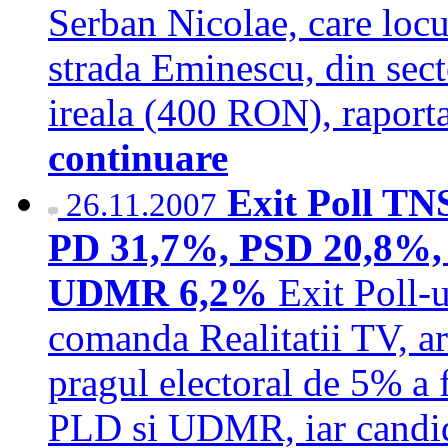
Serban Nicolae, care locu
strada Eminescu, din sect
ireala (400 RON), raporta
continuare
Exit Poll TN
26.11.2007
PD 31,7%, PSD 20,8%,
UDMR 6,2%
Exit Poll-
comanda Realitatii TV, ar
pragul electoral de 5% a
PLD si UDMR, iar candid