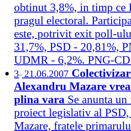
obtinut 3,8%, in timp c
pragul electoral. Particip
este, potrivit exit poll-u
31,7%, PSD - 20,81%, P
UDMR - 6,2%. PNG-CD 
Colectivizar
3
21.06.2007
Alexandru Mazare vrea s
plina vara
Se anunta un 
proiect legislativ al PSD,
Mazare, fratele primarulu