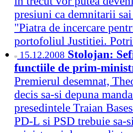
in trecut vor putea deven
presiuni ca demnitarii sai
"Piatra de incercare pent
portofoliul Justitiei. Po
Stolojan: Sef
15.12.2008
functiile de prim-minist
Premierul desemnat, Theod
decis sa-si depuna manda
presedintele Traian Bases
PD-L si PSD trebuie sa-si