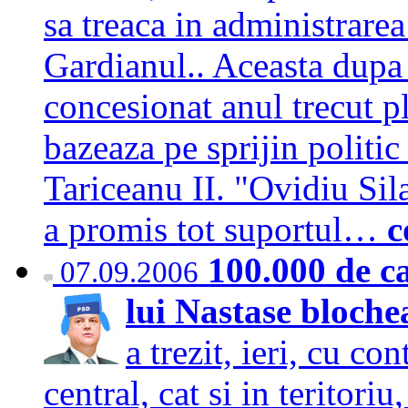
sa treaca in administrarea
Gardianul.. Aceasta dupa
concesionat anul trecut p
bazeaza pe sprijin politic
Tariceanu II. "Ovidiu Sil
a promis tot suportul…
c
100.000 de c
07.09.2006
lui Nastase bloch
a trezit, ieri, cu con
central, cat si in teritori