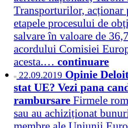
Transporturilor, acționar p
etapele procesului de obți
salvare în valoare de 36,7
acordului Comisiei Euro
acesta.…
continuare
Opinie Deloit
22.09.2019
stat UE? Vezi pana cand
rambursare
Firmele româ
sau au achiziționat bunuri 
membre ale Uniunii Europ