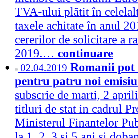
TVA-ului plătit în celelal
taxele achitate în anul 2
cererilor de solicitare a 
2019.…
continuare
Romanii pot s
02.04.2019
pentru patru noi emisiun
subscrie de marti, 2 april
titluri de stat in cadrul 
Ministerul Finantelor Pub
la 1, 2, 3 si 5 ani si dob