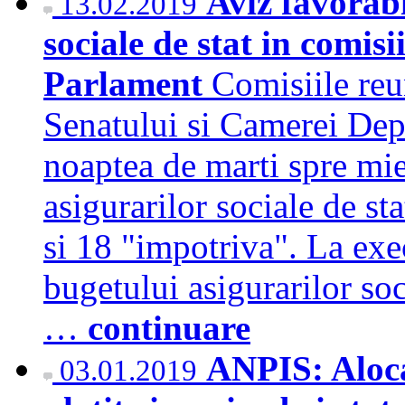
Aviz favorabi
13.02.2019
sociale de stat in comisi
Parlament
Comisiile reu
Senatului si Camerei Depu
noaptea de marti spre mie
asigurarilor sociale de st
si 18 "impotriva". La exe
bugetului asigurarilor soc
…
continuare
ANPIS: Alocat
03.01.2019