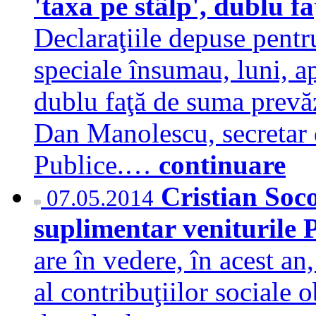
'taxa pe stâlp', dublu 
Declaraţiile depuse pentr
speciale însumau, luni, a
dublu faţă de suma prevăz
Dan Manolescu, secretar d
Publice.…
continuare
Cristian Soc
07.05.2014
suplimentar veniturile
are în vedere, în acest a
al contribuţiilor sociale o