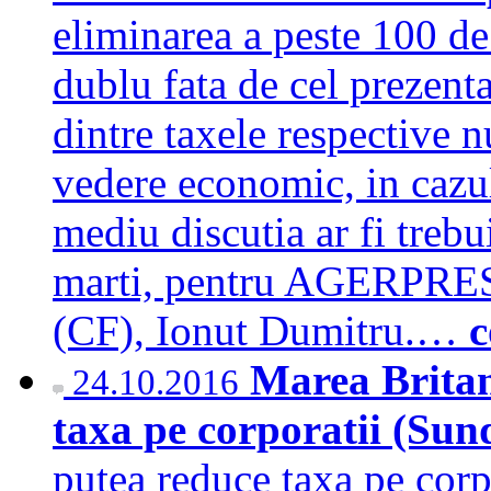
eliminarea a peste 100 de
dublu fata de cel prezenta
dintre taxele respective n
vedere economic, in cazul
mediu discutia ar fi trebui
marti, pentru AGERPRES, 
(CF), Ionut Dumitru.…
c
Marea Britan
24.10.2016
taxa pe corporatii (Su
putea reduce taxa pe corp