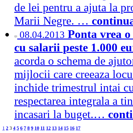
de lei pentru a ajuta la p
Marii Negre. …
continu
Ponta vrea o
08.04.2013
cu salarii peste 1.000 e
acorda o schema de ajutor
mijlocii care creeaza loc
inchide trimestrul intai c
respectarea integrala a tin
incasari la buget.…
cont
1
2
3
4
5
6
7
8
9
10
11
12
13
14
15
16
17