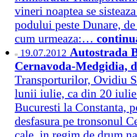
vineri noaptea se sisteaza 
podului peste Dunare, de 
cum urmeaza:…
continu
Autostrada Bu
19.07.2012
Cernavoda-Medgidia, de
Transporturilor, Ovidiu S
lunii iulie, ca din 20 iuli
Bucuresti la Constanta, p
desfasura pe tronsonul C
cale, in regim de drum n