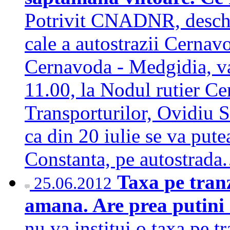
Potrivit CNADNR, deschide
cale a autostrazii Cernav
Cernavoda - Medgidia, va 
11.00, la Nodul rutier Ce
Transporturilor, Ovidiu Si
ca din 20 iulie se va pute
Constanta, pe autostrad
Taxa pe tranz
25.06.2012
amana. Are prea putini 
nu va institui o taxa pe tr