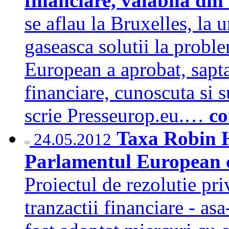
financiare, valabila di
se aflau la Bruxelles, la 
gaseasca solutii la prob
European a aprobat, sapta
financiare, cunoscuta si 
scrie Presseurop.eu.…
co
Taxa Robin H
24.05.2012
Parlamentul European c
Proiectul de rezolutie pr
tranzactii financiare - a