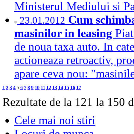
Ministerul Mediului si 
Cum schimba 
23.01.2012
masinilor in leasing
Piat
de noua taxa auto. In cat
actioneaza retroactiv, pr
apare ceva nou: "masini
1
2
3
4
5
6
7
8
9
10
11
12
13
14
15
16
17
Rezultate de la 121 la 150 
Cele mai noi stiri
Locuri de munca