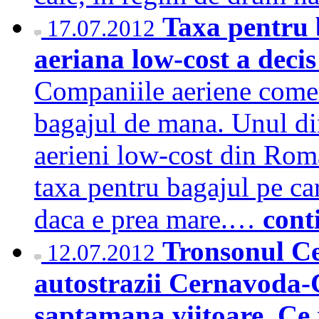
Taxa pentru
17.07.2012
aeriana low-cost a deci
Companiile aeriene comerc
bagajul de mana. Unul din
aerieni low-cost din Rom
taxa pentru bagajul pe car
daca e prea mare.…
cont
Tronsonul C
12.07.2012
autostrazii Cernavoda-
saptamana viitoare. Ce r