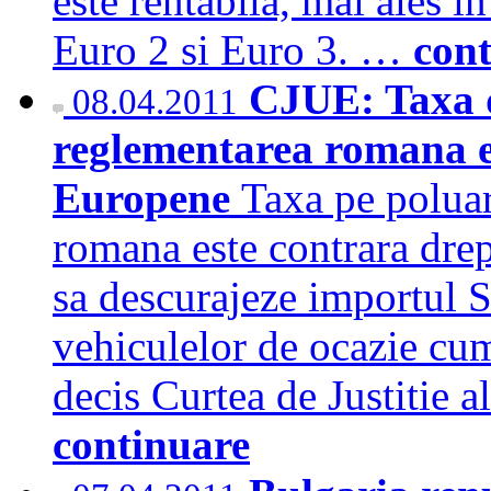
este rentabila, mai ales i
Euro 2 si Euro 3. …
con
CJUE: Taxa d
08.04.2011
reglementarea romana e
Europene
Taxa pe poluar
romana este contrara drept
sa descurajeze importul Si
vehiculelor de ocazie cum
decis Curtea de Justitie
continuare