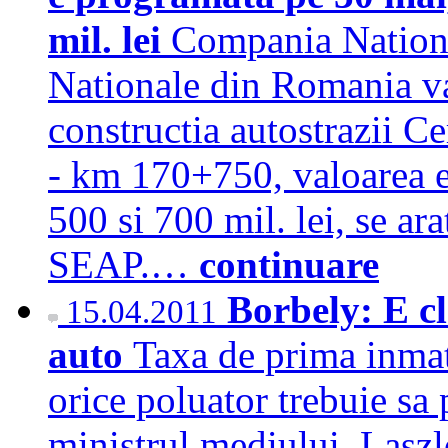
mil. lei
Compania Nationa
Nationale din Romania va 
constructia autostrazii
- km 170+750, valoarea es
500 si 700 mil. lei, se ar
SEAP.…
continuare
Borbely: E cl
15.04.2011
auto
Taxa de prima inmatr
orice poluator trebuie sa p
ministrul mediului, Laszl