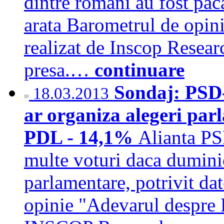
dintre romani au fost paca
arata Barometrul de opin
realizat de Inscop Resear
presa.…
continuare
Sondaj: PSD
18.03.2013
ar organiza alegeri pa
PDL - 14,1%
Alianta P
multe voturi daca duminica
parlamentare, potrivit da
opinie "Adevarul despre R