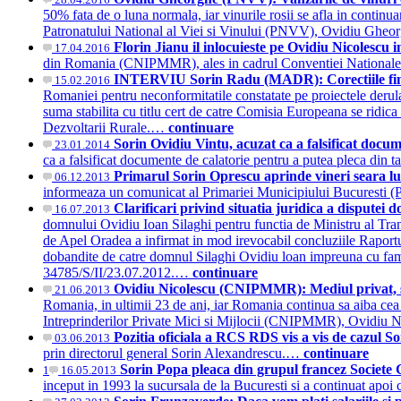
50% fata de o luna normala, iar vinurile rosii se afla in continua
Patronatului National al Viei si Vinului (PNVV), Ovidiu Ghe
Florin Jianu il inlocuieste pe Ovidiu Nicolesc
17.04.2016
din Romania (CNIPMMR), ales in cadrul Conventiei Nationale c
INTERVIU Sorin Radu (MADR): Corectiile financ
15.02.2016
Romaniei pentru neconformitatile constatate pe proiectele deru
suma stabilita cu titlu cert de catre Comisia Europeana se ridic
Dezvoltarii Rurale.…
continuare
Sorin Ovidiu Vintu, acuzat ca a falsificat docu
23.01.2014
ca a falsificat documente de calatorie pentru a putea pleca din 
Primarul Sorin Oprescu aprinde vineri seara lu
06.12.2013
informeaza un comunicat al Primariei Municipiului Bucurest
Clarificari privind situatia juridica a disputei
16.07.2013
domnului Ovidiu Ioan Silaghi pentru functia de Ministru al Trans
de Apel Oradea a infirmat in mod irevocabil concluziile Raportul
dobandite de catre domnul Silaghi Ovidiu loan impreuna cu familia
34785/S/II/23.07.2012.…
continuare
Ovidiu Nicolescu (CNIPMMR): Mediul privat, si
21.06.2013
Romania, in ultimii 23 de ani, iar Romania continua sa aiba cea 
Intreprinderilor Private Mici si Mijlocii (CNIPMMR), Ovidiu Ni
Pozitia oficiala a RCS RDS vis a vis de cazul 
03.06.2013
prin directorul general Sorin Alexandrescu.…
continuare
Sorin Popa pleaca din grupul francez Societe
1
16.05.2013
inceput in 1993 la sucursala de la Bucuresti si a continuat apoi 