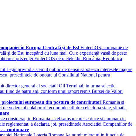
 companiei în Europa Centrală și de Est
FintechOS, companie de
rală și de Est, începând cu luna mai. Cu o experiență vastă de peste
nsolidarea prezenței FintechOS pe piețele din România, Republica
tul Legii privind sistemul public de pensii saboteaza interesele majore
lescu, presedintele de onoare al Consiliului National pentru
t director general al societatii Oil Terminal, in urma selectiei
u fiind de patru ani, conform unui raport remis Bursei de Valori
 proiectului european din postura de contributori
Romania si
ct de vedere al colaborarii economice dintre cele doua state, situatia
nuare
este considerat, in Romania, acel samsar care se duce si cumpara in
ebuie reglementat, a declarat, joi, presedintele Asociatiei Companiilor de
ce.…
continuare
mpaniei Nationale Loteria Romana l-a numit miercuri in functia de