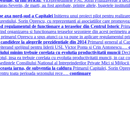
siile, sa fim fericiti!
Vicepresedintele PNL Sorin Frunzaverde a declara
as-Severin, de marti, au fost aprobate, printre altele, bugetele institutii
 pe axa nord-sud a Capitalei
Initierea unui proiect pilot pentru realizar
curestiului, Sorin Oprescu, cu reprezentanti ai asociatiilor care promov
d regulamentul de functionare a teraselor din Centrul Istoric
Prima
vind organizarea si functionarea teraselor sezoniere din acest perimetru 
r primarul Oprescu a spus atunci ca va pune in aplicare regulamentul pr
 candideze la alegerile prezidentiale din 2014
Primarul general al Cap
reiterand sprijinul pentru liderii USL Victor Ponta si Crin Antonescu.…
lui minim trebuie corelata cu evolutia productivitatii muncii
Deci
otul, insa ea trebuie corelata cu evolutia productivitatii muncii, in caz
presedintele Consiliului National al Intreprinderilor Private Mici si M
aceasta iarna, de subventia la caldura
Primarul Capitalei, Sorin Opresc
 pentru toata perioada sezonului rece.…
continuare