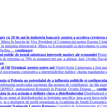
er cu 20 de ani în industria bancară, pentru a accelera creșterea
Sorin Mirea în funcția de Vice President of Commercial pentru Europa Cent
t în industria tehnologică, Mirea va fi responsabil cu dezvoltarea și co
n Serbia.…
continuare
mul public de pensii saboteaza interesele majore ale economiei
Proiec
ui de referinta cu 79% in urmatorii trei ani, a afirmat, luni, Ovidiu Nico
are
 al Oil Terminal, pentru patru ani
Viorel-Sorin Ciutureanu a fost numi
guvernanta corporativa a intreprinderilor publice, durata mandatului sa
 Polonia au potentialul de a influenta politicile si configuratia
 configuratia proiectului european din postura de contributori, iar din pun
at AGERPRES, ambasadorul Romaniei in Polonia, Ovidiu Dranga.…
conti
 la ora actuala o definire clara a distribuitorului
Distribuitorul 
 un statut al distribuitorului in legislatia specifica, insa acest lucru tr
 la o dezbatere de profil organizata la Academia de Studii Economi
Companiei Nationale Loteria Romana
Consiliul de Administratie al Co