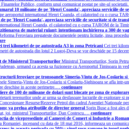
ui Finantelor Publice, conform unui comunicat postat pe site-ul societati
l 10 milioane de pe 'Henri Coanda', apreciaza serviciile de secu
e pe aeroportul international Henri Coanda, el calatorind cu o cursa T
e pe 'Henri Coanda', apreciaza serviciile de securitate si de tran
international Henri Coanda, el calatorind cu o cursa TAROM de la Tim
ionarea de material rulant; intentionam inchirierea a 300 de vag
 Reforma Feroviara pregateste documentele pentru licitatie, insa proceduri
are
i trei kilometri de pe autostrada A3 in zona Petricani
Cei trei kilom
kilometri de autostrada din lotul 2 Lugoj-Deva se vor deschide pe 15 dece
t de Ministerul Transporturilor
Ministrul Transporturilor, Sorin Petru
l Judetean, urmand ca acesta sa fuzioneze cu Aeroportul Timisoara in ved
ructurii feroviare pe tronsoanele Simeria-Vintu de Jos-Coslariu si 
soanele Simeria-Vintu de Jos-Coslariu si Coslariu-Sighisoara se afla intr-u
iare deschise in aceste perimetre.…
continuare
e de 100 de milioane de dolari sunt blocate pe zona de explorar
prietarii terenurilor unde ar urma sa desfasoare lucrarile de explorare s
e si Concesionare Resurse/Rezerve Petrol din cadrul Agentiei National
om; va prelua atributiile de director general
Sorin Buse a fost ales d
at, joi, ministrul Transporturilor, Dan Costescu.…
continuare
functia de vicepresedinte al Camerei de Comert si Industrie a Rom
trie a Romaniei, incepand cu data de 18 mai 2016, informeaza un comu
resc in aceasta perioada cu 50%; vinul rosu ramane in topul pref