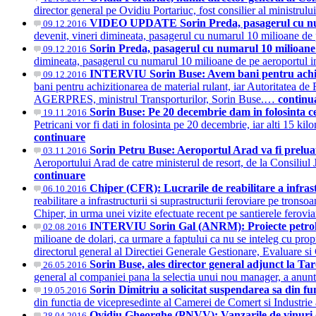
director general pe Ovidiu Portariuc, fost consilier al ministrul
VIDEO UPDATE Sorin Preda, pasagerul cu numaru
09.12.2016
devenit, vineri dimineata, pasagerul cu numarul 10 milioane d
Sorin Preda, pasagerul cu numarul 10 milioane d
09.12.2016
dimineata, pasagerul cu numarul 10 milioane de pe aeroportul 
INTERVIU Sorin Buse: Avem bani pentru achizit
09.12.2016
bani pentru achizitionarea de material rulant, iar Autoritatea de
AGERPRES, ministrul Transporturilor, Sorin Buse.…
continu
Sorin Buse: Pe 20 decembrie dam in folosinta ce
19.11.2016
Petricani vor fi dati in folosinta pe 20 decembrie, iar alti 15 
continuare
Sorin Petru Buse: Aeroportul Arad va fi prelua
03.11.2016
Aeroportului Arad de catre ministerul de resort, de la Consiliu
continuare
Chiper (CFR): Lucrarile de reabilitare a infrast
06.10.2016
reabilitare a infrastructurii si suprastructurii feroviare pe tron
Chiper, in urma unei vizite efectuate recent pe santierele ferov
INTERVIU Sorin Gal (ANRM): Proiecte petrolier
02.08.2016
milioane de dolari, ca urmare a faptului ca nu se inteleg cu pro
directorul general al Directiei Generale Gestionare, Evaluar
Sorin Buse, ales director general adjunct la Tar
26.05.2016
general al companiei pana la selectia unui nou manager, a anunt
Sorin Dimitriu a solicitat suspendarea sa din 
19.05.2016
din functia de vicepresedinte al Camerei de Comert si Indus
Ovidiu Gheorghe (PNVV): Vanzarile de vinuri c
28.04.2016