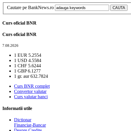
Cautare pe BankNews.ro
Curs oficial BNR
Curs oficial BNR
7.08.2026
1 EUR
5.2554
1 USD
4.5584
1 CHF
5.6244
1 GBP
6.1277
1 gr. aur
632.7824
Curs BNR complet
Convertor valutar
Curs valutar banci
Informatii utile
Dictionar
Financiar-Bancar
Despre Credite