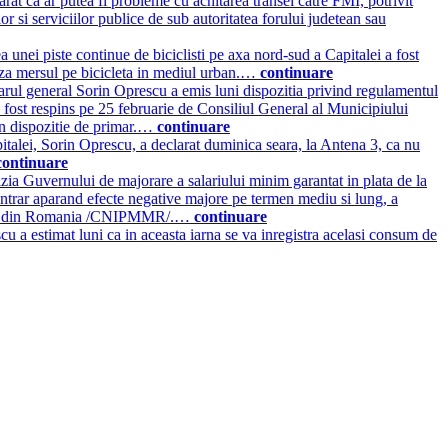
t ca ar putea fi probleme cu achitarea transei catre FMI, potrivit
lor si serviciilor publice de sub autoritatea forului judetean sau
ea unei piste continue de biciclisti pe axa nord-sud a Capitalei a fost
eaza mersul pe bicicleta in mediul urban.…
continuare
rul general Sorin Oprescu a emis luni dispozitia privind regulamentul
a fost respins pe 25 februarie de Consiliul General al Municipiului
in dispozitie de primar.…
continuare
italei, Sorin Oprescu, a declarat duminica seara, la Antena 3, ca nu
continuare
zia Guvernului de majorare a salariului minim garantat in plata de la
 contrar aparand efecte negative majore pe termen mediu si lung, a
ijlocii din Romania /CNIPMMR/.…
continuare
u a estimat luni ca in aceasta iarna se va inregistra acelasi consum de