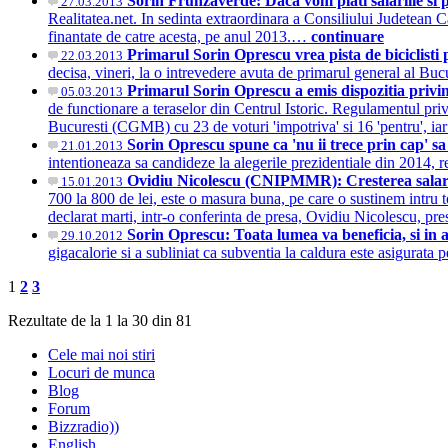
Sorin Frunzaverde: Daca vom plati salariile si pen
27.03.2013
Realitatea.net. In sedinta extraordinara a Consiliului Judetean Car
finantate de catre acesta, pe anul 2013.…
continuare
Primarul Sorin Oprescu vrea pista de biciclisti
22.03.2013
decisa, vineri, la o intrevedere avuta de primarul general al Bu
Primarul Sorin Oprescu a emis dispozitia privin
05.03.2013
de functionare a teraselor din Centrul Istoric. Regulamentul pri
Bucuresti (CGMB) cu 23 de voturi 'impotriva' si 16 'pentru', ia
Sorin Oprescu spune ca 'nu ii trece prin cap' sa
21.01.2013
intentioneaza sa candideze la alegerile prezidentiale din 2014, 
Ovidiu Nicolescu (CNIPMMR): Cresterea salariu
15.01.2013
700 la 800 de lei, este o masura buna, pe care o sustinem intru t
declarat marti, intr-o conferinta de presa, Ovidiu Nicolescu, 
Sorin Oprescu: Toata lumea va beneficia, si in 
29.10.2012
gigacalorie si a subliniat ca subventia la caldura este asigurata
1
2
3
Rezultate de la 1 la 30 din 81
Cele mai noi stiri
Locuri de munca
Blog
Forum
Bizzradio))
English