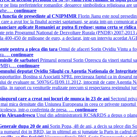
re pe lista preferintelor romanilor, deoarece simbolistica religioasa are u
orghe.…
continuare
u in functia de presedinte al CNIPMMR
Florin Jianu este noul presedint
are a avut loc la finalul acestei saptamani, se arata intr-un comunic
iare aplicate Romaniei ar putea fi reduse; suma certa se ridica 
late prin Programul National de Dezvoltare Rurala (PNDR) 2007-2013 ar p
a la 400-450 de milioane de euro, a declarat, intr-un interviu acordat A
mente pentru a pleca din tara
Omul de afaceri Sorin Ovidiu Vintu a fos
tara.…
continuare
minile de sarbatori
Primarul general Sorin Oprescu da vineri startul sa
i (PMB).…
continuare
 domnului deputat Ovidiu Silaghi cu Agentia Nationala de Integritat
porturilor, Bostina si Asociatii SPRL precizeaza faptul ca in dosarul nr
ui de evaluare nr. 50976/G/II/09.11.2012, intocmit de catre Agentia Natio
, in raport cu veniturile realizate precum si respectarea regimului juridi
ngurul care a creat noi locuri de munca in 23 de ani
Sectorul priv
mai mica densitate din Uniunea Europeana in ceea ce priveste raportul IM
colescu, intr-o conferinta de presa. …
continuare
Sorin Alexandrescu
Unul din administratorii RCS&RDS a depus o planger
 Generale dupa 20 de ani
Sorin Popa, 48 de ani, a decis sa plece din So
ca numarul doi in BRD, iar in ultimul an si jumatate la Paris in cadrul di