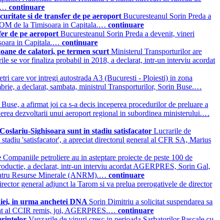
i.…
continuare
ritate si de transfer de pe aeroport
Bucuresteanul Sorin Preda a
AROM de la Timisoara in Capitala.…
continuare
sfer de pe aeroport
Bucuresteanul Sorin Preda a devenit, vineri
isoara in Capitala.…
continuare
oane de calatori, pe termen scurt
Ministerul Transporturilor are
le se vor finaliza probabil in 2018, a declarat, intr-un interviu acordat
etri care vor intregi autostrada A3 (Bucuresti - Ploiesti) in zona
mbrie, a declarat, sambata, ministrul Transporturilor, Sorin Buse.…
 Buse, a afirmat joi ca s-a decis inceperea procedurilor de preluare a
erea dezvoltarii unui aeroport regional in subordinea ministerului.…
Coslariu-Sighisoara sunt in stadiu satisfacator
Lucrarile de
n stadiu 'satisfacator', a apreciat directorul general al CFR SA, Marius
e
Companiile petroliere au in asteptare proiecte de peste 100 de
i productie, a declarat, intr-un interviu acordat AGERPRES, Sorin Gal,
e pentru Resurse Minerale (ANRM).…
continuare
irector general adjunct la Tarom si va prelua prerogativele de director
aniei, in urma anchetei DNA
Sorin Dimitriu a solicitat suspendarea sa
nicat al CCIR remis, joi, AGERPRES.…
continuare
erintelor
Vanzarile de vinuri cresc in perioada Sarbatorilor Pascale cu