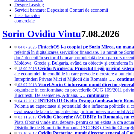
Despre Leasing
Servicii bancare: Depozite si Conturi de economii
Lista bancilor
comerciale
Sorin Ovidiu Vintu
7.08.2026
FintechOS l-a cooptat pe Sorin Mirea, un manag
04.07.2025
referință în digitalizarea serviciilor financiare, l-a numit pe 
două decenii în sectorul bancar, completată de un parcurs recen
Moldova, Grecia și Bulgaria, având ca obiectiv și extinderea î
Ovidiu Nicolescu: Proiectul Legii privind siste
18.09.2018
ale economiei, in conditiile in care prevede o crestere a punctul
Intreprinderi Private Mici si Mijlocii din Romania...…
continu
Viorel-Sorin Ciutureanu numit director general
03.07.2018
organizate in conformitate cu prevederile OUG 109/2011 privind 
Bucuresti. De asemenea, Adriana...…
continuare
INTERVIU Ovidiu Dranga (ambasador): Romania si
04.12.2017
Polonia au capacitatea si potentialul de a influenta politicile si
evolueaza de la an la an, a declarat, intr-un interviu acord
Ovidiu Gheorghe (ACDBR): In Romania, nu exista
03.11.2017
Piata Obor si vinde mai departe, pentru ca nu exista la ora actuala
Distributie de Bunuri din Romania (ACDBR), Ovidiu Gheorghe,
Ovidiu Portariuc, numit director general al 
12.10.2017