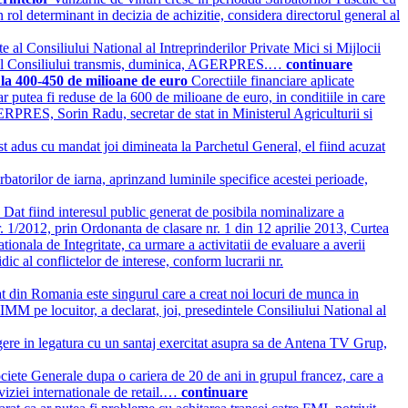
n rol determinant in decizia de achizitie, considera directorul general al
e al Consiliului National al Intreprinderilor Private Mici si Mijlocii
at al Consiliului transmis, duminica, AGERPRES.…
continuare
la 400-450 de milioane de euro
Corectiile financiare aplicate
utea fi reduse de la 600 de milioane de euro, in conditiile in care
GERPRES, Sorin Radu, secretar de stat in Ministerul Agriculturii si
t adus cu mandat joi dimineata la Parchetul General, el fiind acuzat
rbatorilor de iarna, aprinzand luminile specifice acestei perioade,
e
Dat fiind interesul public generat de posibila nominalizare a
. 1/2012, prin Ordonanta de clasare nr. 1 din 12 aprilie 2013, Curtea
nala de Integritate, ca urmare a activitatii de evaluare a averii
c al conflictelor de interese, conform lucrarii nr.
at din Romania este singurul care a creat noi locuri de munca in
M pe locuitor, a declarat, joi, presedintele Consiliului National al
e in legatura cu un santaj exercitat asupra sa de Antena TV Grup,
ciete Generale dupa o cariera de 20 de ani in grupul francez, care a
viziei internationale de retail.…
continuare