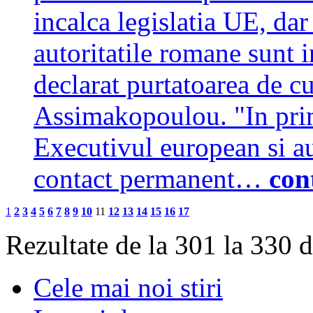
incalca legislatia UE, dar
autoritatile romane sunt i
declarat purtatoarea de c
Assimakopoulou. "In prim
Executivul european si au
contact permanent…
con
1
2
3
4
5
6
7
8
9
10
11
12
13
14
15
16
17
Rezultate de la 301 la 330 
Cele mai noi stiri