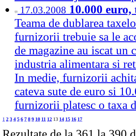
10.000 euro,
17.03.2008
Teama de dublarea taxelor
furnizorii trebuie sa le ac
de magazine au iscat un c
industria alimentara si re
In medie, furnizorii achit
cateva sute de euro si 10
furnizorii platesc o tax
1
2
3
4
5
6
7
8
9
10
11
12
13
14
15
16
17
Rezultate de la 361 la 390 