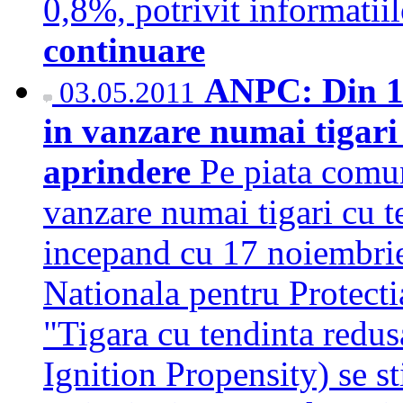
0,8%, potrivit informatii
continuare
ANPC: Din 17
03.05.2011
in vanzare numai tigari
aprindere
Pe piata comun
vanzare numai tigari cu t
incepand cu 17 noiembrie
Nationala pentru Protec
"Tigara cu tendinta redu
Ignition Propensity) se s