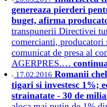
genereaza pierderi pent
buget, afirma producato
transpunerii Directivei t
comercianti, producatori s
comunicat de presa al com
AGERPRES.…
continu
Romanii chel
17.02.2016
tigari si investesc 1%; 
strainatate - 30 de mili
aloca mai putin de 1% din