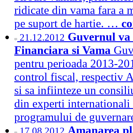
ridicate din vama fara a m
pe suport de hartie. …
co
Guvernul va
21.12.2012
Financiara si Vama
Guve
pentru perioada 2013-2016
control fiscal, respectiv
si sa infiinteze un consil
din experti international
programului de guverna
Amanarea pla
17.08.2012