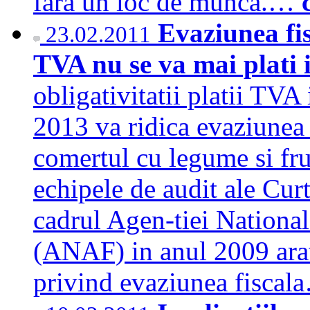
fara un loc de munca.…
Evaziunea fi
23.02.2011
TVA nu se va mai plati
obligativitatii platii TV
2013 va ridica evaziunea 
comertul cu legume si fru
echipele de audit ale Curti
cadrul Agen-tiei National
(ANAF) in anul 2009 arata
privind evaziunea fisca