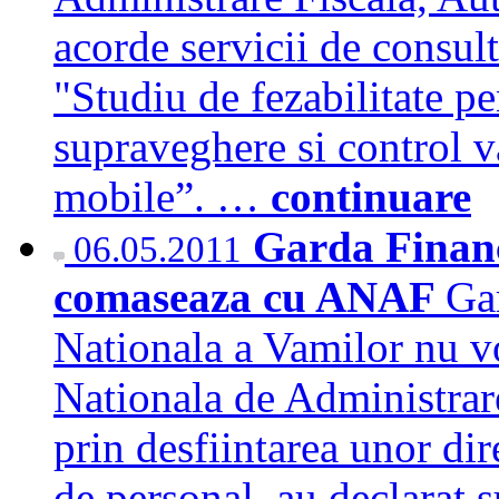
acorde servicii de consul
"Studiu de fezabilitate pen
supraveghere si control v
mobile”. …
continuare
Garda Financ
06.05.2011
comaseaza cu ANAF
Gar
Nationala a Vamilor nu v
Nationala de Administrare 
prin desfiintarea unor dir
de personal, au declarat 