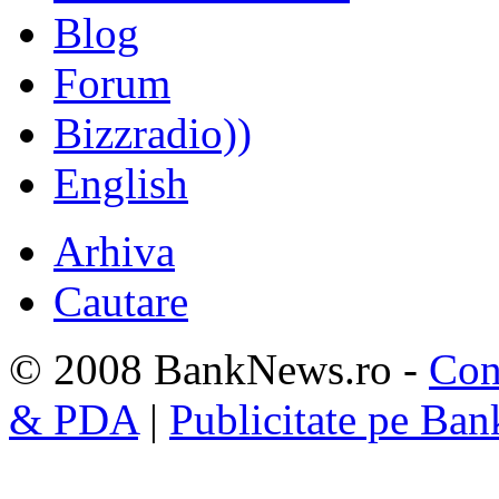
Blog
Forum
Bizzradio))
English
Arhiva
Cautare
© 2008 BankNews.ro -
Con
& PDA
|
Publicitate pe Ba