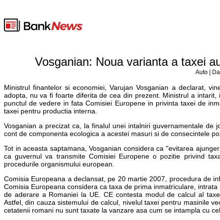
Vosganian: Noua varianta a taxei aut
Auto | Da
Ministrul finantelor si economiei, Varujan Vosganian a declarat, vi
adopta, nu va fi foarte diferita de cea din prezent. Ministrul a intarit, 
punctul de vedere in fata Comisiei Europene in privinta taxei de inm
taxei pentru productia interna.
Vosganian a precizat ca, la finalul unei intalniri guvernamentale de 
cont de componenta ecologica a acestei masuri si de consecintele poz
Tot in aceasta saptamana, Vosganian considera ca "evitarea ajungerii
ca guvernul va transmite Comisiei Europene o pozitie privind tax
procedurile organismului european.
Comisia Europeana a declansat, pe 20 martie 2007, procedura de infri
Comisia Europeana considera ca taxa de prima inmatriculare, intrata in
de aderare a Romaniei la UE. CE contesta modul de calcul al taxei pe
Astfel, din cauza sistemului de calcul, nivelul taxei pentru masinile
cetatenii romani nu sunt taxate la vanzare asa cum se intampla cu cel