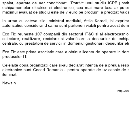
spalat, aparate de aer conditionat. "Potrivit unui studiu ICPE (Inst
echipamentelor electrice si electronice, cea mai mare taxa ar pute
maximul evaluat de studiu este de 7 euro pe produs", a precizat Vaid
In urma cu cateva zile, ministrul mediului, Attila Korodi, isi expri
autorizatiei, considerand ca nu sunt parteneri viabili pentru acest dem
Eco Tic reuneste 107 companii din sectorul IT&C si al electrocasnicel
colectare, reutilizare, reciclare si valorificare a deseurilor de ech
centrale, cu prestatorii de servicii in domeniul gestionarii deseurilor ele
Eco Tic este prima asociatie care a obtinut licenta de operare in do
produselor IT.
Celelalte doua organizatii care si-au declarat intentia de a prelua resp
electronice sunt Ceced Romania - pentru aparate de uz casnic de m
iluminat.
NewsIn
http://w