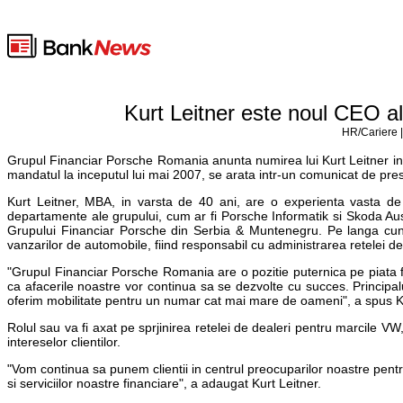
Kurt Leitner este noul CEO a
HR/Cariere |
Grupul Financiar Porsche Romania anunta numirea lui Kurt Leitner in 
mandatul la inceputul lui mai 2007, se arata intr-un comunicat de pr
Kurt Leitner, MBA, in varsta de 40 ani, are o experienta vasta de 
departamente ale grupului, cum ar fi Porsche Informatik si Skoda Austri
Grupului Financiar Porsche din Serbia & Muntenegru. Pe langa cunos
vanzarilor de automobile, fiind responsabil cu administrarea retelei d
"Grupul Financiar Porsche Romania are o pozitie puternica pe piata f
ca afacerile noastre vor continua sa se dezvolte cu succes. Principa
oferim mobilitate pentru un numar cat mai mare de oameni", a spus Ku
Rolul sau va fi axat pe sprjinirea retelei de dealeri pentru marcile 
intereselor clientilor.
"Vom continua sa punem clientii in centrul preocuparilor noastre pentr
si serviciilor noastre financiare", a adaugat Kurt Leitner.