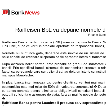
Raiffeisen BpL va depune normele de 
Finante-Banci
Raiffeisen Banca pentru Locuinte (RBL) vrea sa depuna la Banca Nat
lunii iunie, dupa ce vor fi in prealabil aprobate de responsabilii ban
Normele nu sunt inca gata, deoarece este nevoie de un sistem de stab
noile conditii de creditare si speram sa fie aprobate intern si transmise
Dupa avizarea noilor norme, este probabil ca gradul de indatorare 
bancii. Prin specificul bancii, sistemul de economisire creeaza o rel
faptul ca persoanele care sunt clientii sai au deja un istoric cu institut
mai spus Manolache.
In plus, banca intentioneaza ca, pentru clientii cu venituri mai mar
economisita este mai mica de 50% din valoarea contractului.� De as
cu banca centrala pentru eliminarea obligativitatii constituirii ipote
putea fi suficienta o asigurare de viata, fara sa mai fie nevoie de ipo
�
Raiffeisen Banca pentru Locuinte il propune ca vicepresedinte p