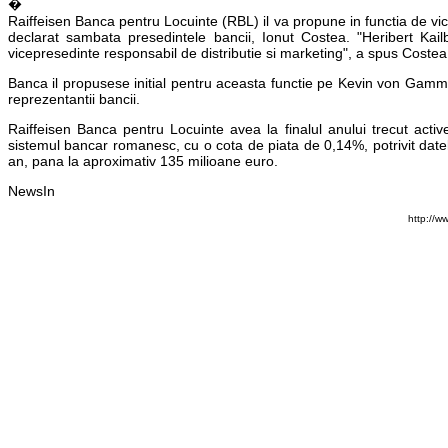
�
Raiffeisen Banca pentru Locuinte (RBL) il va propune in functia de vic
declarat sambata presedintele bancii, Ionut Costea. "Heribert Kai
vicepresedinte responsabil de distributie si marketing", a spus Costea
Banca il propusese initial pentru aceasta functie pe Kevin von Gamm,
reprezentantii bancii.
Raiffeisen Banca pentru Locuinte avea la finalul anului trecut activ
sistemul bancar romanesc, cu o cota de piata de 0,14%, potrivit datel
an, pana la aproximativ 135 milioane euro.
NewsIn
http://w