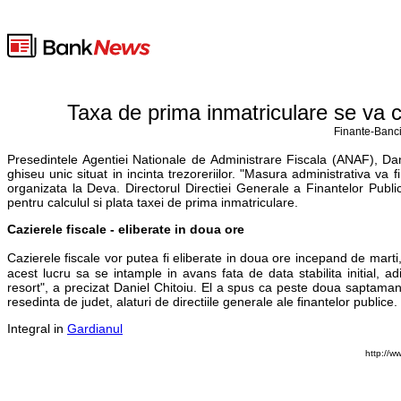
Taxa de prima inmatriculare se va cal
Finante-Banci
Presedintele Agentiei Nationale de Administrare Fiscala (ANAF), Dani
ghiseu unic situat in incinta trezoreriilor. "Masura administrativa va f
organizata la Deva. Directorul Directiei Generale a Finantelor Pub
pentru calculul si plata taxei de prima inmatriculare.
Cazierele fiscale - eliberate in doua ore
Cazierele fiscale vor putea fi eliberate in doua ore incepand de marti
acest lucru sa se intample in avans fata de data stabilita initial, 
resort", a precizat Daniel Chitoiu. El a spus ca peste doua saptamani, 
resedinta de judet, alaturi de directiile generale ale finantelor publice.
Integral in
Gardianul
http://w