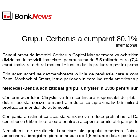
Grupul Cerberus a cumparat 80,1% d
International
Fondul privat de investitii Cerberus Capital Management va achizitio
divizia sa de servicii financiare, pentru suma de 5,5 miliarde euro (7,
carui finalizare a durat mai multe luni, a dus la preluarea pentru prim
Prin acest acord se dezmembreaza o linie de productie care a co
Benz, Maybach si Smart, intr-o perioada in care industria americana p
Mercedes-Benz a achizitionat grupul Chrysler in 1998 pentru sum
Conform acordului, Chrysler va fi in continuare responsabil de plata p
dolari, acesta decizie urmand a reduce cu aproximativ 0,5 miliar
producator mondial de automobile.
Compania a estimat ca aceasta vanzare va reduce profitul net al D
contribui cu 650 milioane euro pentru a acoperi anumite obligatii pe t
Nemultumit de rezultatele financiare ale grupului american Daimle
americana a inregistrat pierderi anuale de 1,5 miliarde dolari pentru 