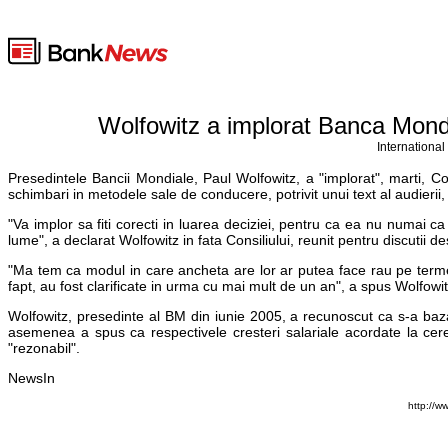
Wolfowitz a implorat Banca Mondia
International
Presedintele Bancii Mondiale, Paul Wolfowitz, a "implorat", marti, Con
schimbari in metodele sale de conducere, potrivit unui text al audierii
"Va implor sa fiti corecti in luarea deciziei, pentru ca ea nu numai ca 
lume", a declarat Wolfowitz in fata Consiliului, reunit pentru discutii 
"Ma tem ca modul in care ancheta are lor ar putea face rau pe termen 
fapt, au fost clarificate in urma cu mai mult de un an", a spus Wolfowit
Wolfowitz, presedinte al BM din iunie 2005, a recunoscut ca s-a baza
asemenea a spus ca respectivele cresteri salariale acordate la cer
"rezonabil".
NewsIn
http://w