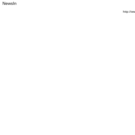
NewsIn
http://w