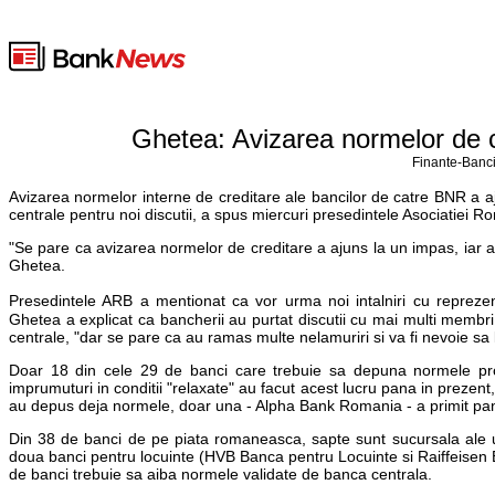
Ghetea: Avizarea normelor de c
Finante-Banci
Avizarea normelor interne de creditare ale bancilor de catre BNR a aj
centrale pentru noi discutii, a spus miercuri presedintele Asociatiei
"Se pare ca avizarea normelor de creditare a ajuns la un impas, iar 
Ghetea.
Presedintele ARB a mentionat ca vor urma noi intalniri cu reprezen
Ghetea a explicat ca bancherii au purtat discutii cu mai multi membri
centrale, "dar se pare ca au ramas multe nelamuriri si va fi nevoie sa l
Doar 18 din cele 29 de banci care trebuie sa depuna normele pr
imprumuturi in conditii "relaxate" au facut acest lucru pana in preze
au depus deja normele, doar una - Alpha Bank Romania - a primit pan
Din 38 de banci de pe piata romaneasca, sapte sunt sucursala ale u
doua banci pentru locuinte (HVB Banca pentru Locuinte si Raiffeisen 
de banci trebuie sa aiba normele validate de banca centrala.