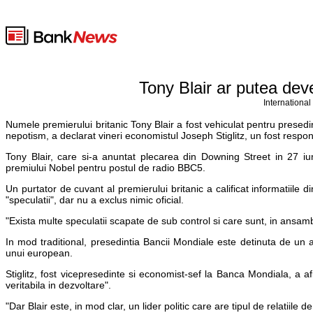
Tony Blair ar putea dev
International
Numele premierului britanic Tony Blair a fost vehiculat pentru prese
nepotism, a declarat vineri economistul Joseph Stiglitz, un fost responsab
Tony Blair, care si-a anuntat plecarea din Downing Street in 27 iun
premiului Nobel pentru postul de radio BBC5.
Un purtator de cuvant al premierului britanic a calificat informatiile di
"speculatii", dar nu a exclus nimic oficial.
"Exista multe speculatii scapate de sub control si care sunt, in ansambl
In mod traditional, presedintia Bancii Mondiale este detinuta de un
unui european.
Stiglitz, fost vicepresedinte si economist-sef la Banca Mondiala, a a
veritabila in dezvoltare".
"Dar Blair este, in mod clar, un lider politic care are tipul de relatiile d