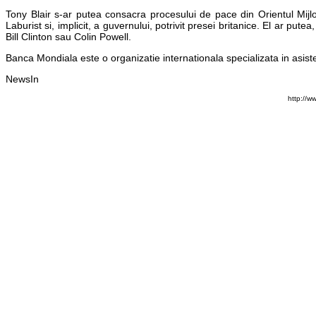
Tony Blair s-ar putea consacra procesului de pace din Orientul Mijlo
Laburist si, implicit, a guvernului, potrivit presei britanice. El ar put
Bill Clinton sau Colin Powell.
Banca Mondiala este o organizatie internationala specializata in asist
NewsIn
http://w