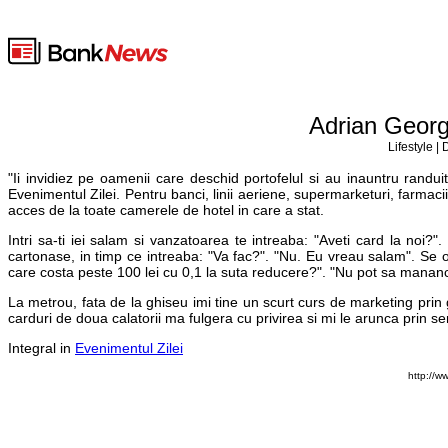
Adrian Georg
Lifestyle |
"Ii invidiez pe oamenii care deschid portofelul si au inauntru randu
Evenimentul Zilei. Pentru banci, linii aeriene, supermarketuri, farmac
acces de la toate camerele de hotel in care a stat.
Intri sa-ti iei salam si vanzatoarea te intreaba: "Aveti card la noi?
cartonase, in timp ce intreaba: "Va fac?". "Nu. Eu vreau salam". Se 
care costa peste 100 lei cu 0,1 la suta reducere?". "Nu pot sa manan
La metrou, fata de la ghiseu imi tine un scurt curs de marketing prin 
carduri de doua calatorii ma fulgera cu privirea si mi le arunca prin 
Integral in
Evenimentul Zilei
http://w