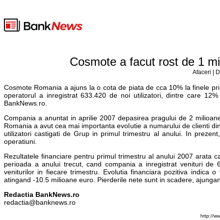
Cosmote a facut rost de 1 mili
Afaceri | 
Cosmote Romania a ajuns la o cota de piata de cca 10% la finele primu
operatorul a inregistrat 633.420 de noi utilizatori, dintre care 12
BankNews.ro.
Compania a anuntat in aprilie 2007 depasirea pragului de 2 milioane d
Romania a avut cea mai importanta evolutie a numarului de clienti di
utilizatori castigati de Grup in primul trimestru al anului. In prezen
operatiuni.
Rezultatele financiare pentru primul trimestru al anului 2007 arata c
perioada a anului trecut, cand compania a inregistrat venituri de 6
veniturilor in fiecare trimestru. Evolutia financiara pozitiva indic
atingand -10.5 milioane euro. Pierderile nete sunt in scadere, ajungan
Redactia BankNews.ro
redactia@banknews.ro
http://w