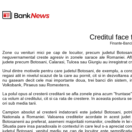
Creditul face 
Finante-Banci
Zone cu venituri mici pe cap de locuitor, precum judetul Botosani, 
neguvernamental creste agresiv in zonele sarace ale Romaniei. Aflat
judete precum Botosani, Calarasi, Tulcea sau Giurgiu au inregistrat cre
Unul dintre motivele pentru care judetul Botosani, de exemplu, a cons
regasi atit in nivelul scazut de la care au pornit, cit si in dezvolt
nu gaseam decit cele mai importante doua, trei banci din sistem, 
Volksbank, Piraeus sau Romexterra.
La polul opus al cresterii creditarii se afla zonele pina acum "fruntase
ca volum al creditului, cit si ca rata de crestere. In aceasta postura
ori sub media tarii.
Campion absolut al cresterii indatorarii este judetul Botosani, potr
Nationala a Romaniei. Valoarea creditelor acordate in acest jude
Botosanenii au preferat, asemeni majoritatii romanilor, creditele in le
Situatia pare insa paradoxala in contextul in care leul s-a apreciat co
judetul Botosani, venitul mediu pe cap de locuitor este semnificativ