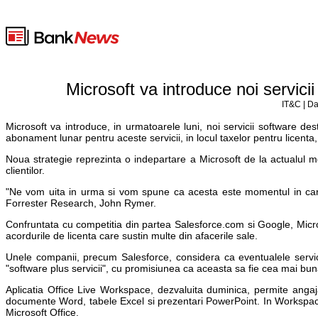
Microsoft va introduce noi servici
IT&C | Da
Microsoft va introduce, in urmatoarele luni, noi servicii software d
abonament lunar pentru aceste servicii, in locul taxelor pentru licent
Noua strategie reprezinta o indepartare a Microsoft de la actualul m
clientilor.
"Ne vom uita in urma si vom spune ca acesta este momentul in care M
Forrester Research, John Rymer.
Confruntata cu competitia din partea Salesforce.com si Google, Micros
acordurile de licenta care sustin multe din afacerile sale.
Unele companii, precum Salesforce, considera ca eventualele servicii
"software plus servicii", cu promisiunea ca aceasta sa fie cea mai bun
Aplicatia Office Live Workspace, dezvaluita duminica, permite angajat
documente Word, tabele Excel si prezentari PowerPoint. In Workspace 
Microsoft Office.