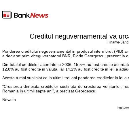
Creditul neguvernamental va urca
Finante-Banci
Ponderea creditului neguvernamental in produsul intern brut (PIB) ar p
a declarat prim viceguvernatorul BNR, Florin Georgescu, prezent la o 
Din totalul creditelor acordate in 2006, 15,5% au fost credite acordat
12,8% au fost credite in valuta, iar 14,2% au fost credite in lei, a ad
Acesta a mai subliniat ca in ultimii trei ani ponderea creditelor in lei
"Cresterea din piata creditelor sustinuta de cresterea veniturilor, r
Romania in ultimii sapte ani", a precizat Georgescu.
NewsIn
http://w