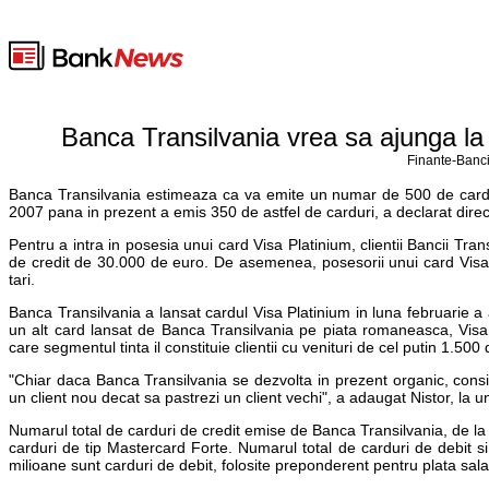
Banca Transilvania vrea sa ajunga la 
Finante-Banci
Banca Transilvania estimeaza ca va emite un numar de 500 de carduri 
2007 pana in prezent a emis 350 de astfel de carduri, a declarat director
Pentru a intra in posesia unui card Visa Platinium, clientii Bancii Tran
de credit de 30.000 de euro. De asemenea, posesorii unui card Visa
tari.
Banca Transilvania a lansat cardul Visa Platinium in luna februarie a
un alt card lansat de Banca Transilvania pe piata romaneasca, Visa
care segmentul tinta il constituie clientii cu venituri de cel putin 1.500 
"Chiar daca Banca Transilvania se dezvolta in prezent organic, cons
un client nou decat sa pastrezi un client vechi", a adaugat Nistor, la 
Numarul total de carduri de credit emise de Banca Transilvania, de la
carduri de tip Mastercard Forte. Numarul total de carduri de debit s
milioane sunt carduri de debit, folosite preponderent pentru plata salari