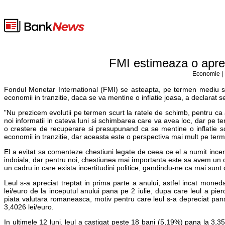
FMI estimeaza o apreci
Economie | 
Fondul Monetar International (FMI) se asteapta, pe termen mediu si 
economii in tranzitie, daca se va mentine o inflatie joasa, a declarat s
"Nu prezicem evolutii pe termen scurt la ratele de schimb, pentru ca
noi informatii in cateva luni si schimbarea care va avea loc, dar pe
o crestere de recuperare si presupunand ca se mentine o inflatie s
economii in tranzitie, dar aceasta este o perspectiva mai mult pe ter
El a evitat sa comenteze chestiuni legate de ceea ce el a numit incertitud
indoiala, dar pentru noi, chestiunea mai importanta este sa avem un ca
un cadru in care exista incertitudini politice, gandindu-ne ca mai sunt 
Leul s-a apreciat treptat in prima parte a anului, astfel incat mone
lei/euro de la inceputul anului pana pe 2 iulie, dupa care leul a pier
piata valutara romaneasca, motiv pentru care leul s-a depreciat p
3,4026 lei/euro.
In ultimele 12 luni, leul a castigat peste 18 bani (5,19%) pana la 3,3