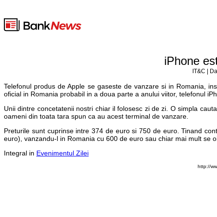
iPhone es
IT&C | Da
Telefonul produs de Apple se gaseste de vanzare si in Romania, insa 
oficial in Romania probabil in a doua parte a anului viitor, telefonul 
Unii dintre concetatenii nostri chiar il folosesc zi de zi. O simpla ca
oameni din toata tara spun ca au acest terminal de vanzare.
Preturile sunt cuprinse intre 374 de euro si 750 de euro. Tinand co
euro), vanzandu-l in Romania cu 600 de euro sau chiar mai mult se obt
Integral in
Evenimentul Zilei
http://w