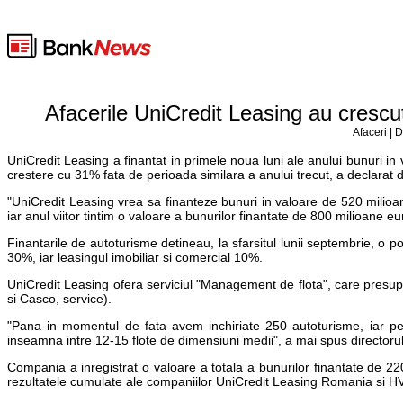
Afacerile UniCredit Leasing au crescu
Afaceri | 
UniCredit Leasing a finantat in primele noua luni ale anului bunuri in
crestere cu 31% fata de perioada similara a anului trecut, a declarat d
"UniCredit Leasing vrea sa finanteze bunuri in valoare de 520 milioa
iar anul viitor tintim o valoare a bunurilor finantate de 800 milioane e
Finantarile de autoturisme detineau, la sfarsitul lunii septembrie, o
30%, iar leasingul imobiliar si comercial 10%.
UniCredit Leasing ofera serviciul "Management de flota", care presupu
si Casco, service).
"Pana in momentul de fata avem inchiriate 250 autoturisme, iar pen
inseamna intre 12-15 flote de dimensiuni medii", a mai spus directorul
Compania a inregistrat o valoare a totala a bunurilor finantate de 2
rezultatele cumulate ale companiilor UniCredit Leasing Romania si HV