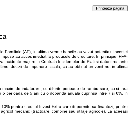
nca
le Familiale (AF), in ultima vreme bancile au vazut potentialul acestei
e impuse au acces imediat la produsele de creditare. In principiu, PFA-
 incidente majore in Centrala Incidentelor de Plati si datorii restante
timei decizii de impunere fiscala, ca au obtinut un venit net in ultima
lafon maxim de indatorare, cu diferite perioade de rambursare, cu si fara
ru o perioada de 5 ani cu o dobanda anuala cuprinsa intre 7 si 8%, in
10% pentru creditul Invest Extra care iti permite sa finantezi, printre
ar agricol mecanic (tractoare, combine sau utilaje agricole). La aceeasi