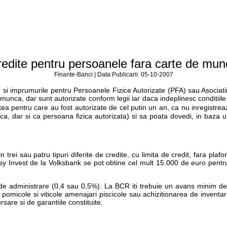
edite pentru persoanele fara carte de mu
Finante-Banci | Data Publicarii: 05-10-2007
 si imprumurile pentru Persoanele Fizice Autorizate (PFA) sau Asociatii
munca, dar sunt autorizate conform legii iar daca indeplinesc conditiil
ea pentru care au fost autorizate de cel putin un an, ca nu inregistreaza
ica, dar si ca persoana fizica autorizata) si sa poata dovedi, in baza ul
tin trei sau patru tipuri diferite de credite, cu limita de credit, fara p
Easy Invest de la Volksbank se pot obtine cel mult 15.000 de euro pent
al de administrare (0,4 sau 0,5%). La BCR iti trebuie un avans minim de 
atii pomicole si viticole amenajari piscicole sau achizitionarea de invent
are si de garantiile constituite.