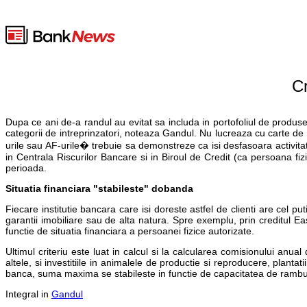
Cr
Dupa ce ani de-a randul au evitat sa includa in portofoliul de produse
categorii de intreprinzatori, noteaza Gandul. Nu lucreaza cu carte de 
urile sau AF-urile� trebuie sa demonstreze ca isi desfasoara activitat
in Centrala Riscurilor Bancare si in Biroul de Credit (ca persoana fiz
perioada.
Situatia financiara "stabileste" dobanda
Fiecare institutie bancara care isi doreste astfel de clienti are cel pu
garantii imobiliare sau de alta natura. Spre exemplu, prin creditul 
functie de situatia financiara a persoanei fizice autorizate.
Ultimul criteriu este luat in calcul si la calcularea comisionului anu
altele, si investitiile in animalele de productie si reproducere, plant
banca, suma maxima se stabileste in functie de capacitatea de ramburs
Integral in
Gandul