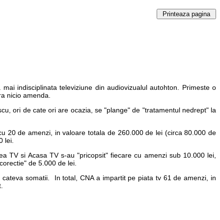
ai indisciplinata televiziune din audiovizualul autohton. Primeste o
ara nicio amenda.
u, ori de cate ori are ocazia, se "plange" de "tratamentul nedrept" la
, cu 20 de amenzi, in valoare totala de 260.000 de lei (circa 80.000 de
 lei.
tea TV si Acasa TV s-au "pricopsit" fiecare cu amenzi sub 10.000 lei,
corectie" de 5.000 de lei.
cateva somatii. In total, CNA a impartit pe piata tv 61 de amenzi, in
.