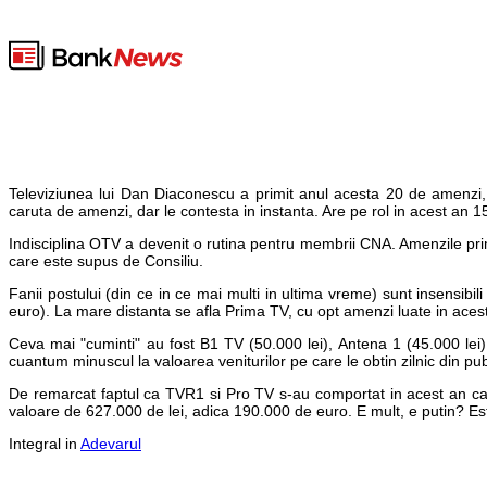
Televiziunea lui Dan Diaconescu a primit anul acesta 20 de amenzi, 
caruta de amenzi, dar le contesta in instanta. Are pe rol in acest an 
Indisciplina OTV a devenit o rutina pentru membrii CNA. Amenzile prim
care este supus de Consiliu.
Fanii postului (din ce in ce mai multi in ultima vreme) sunt insensibi
euro). La mare distanta se afla Prima TV, cu opt amenzi luate in aces
Ceva mai "cuminti" au fost B1 TV (50.000 lei), Antena 1 (45.000 lei)
cuantum minuscul la valoarea veniturilor pe care le obtin zilnic din pub
De remarcat faptul ca TVR1 si Pro TV s-au comportat in acest an ca n
valoare de 627.000 de lei, adica 190.000 de euro. E mult, e putin? Es
Integral in
Adevarul