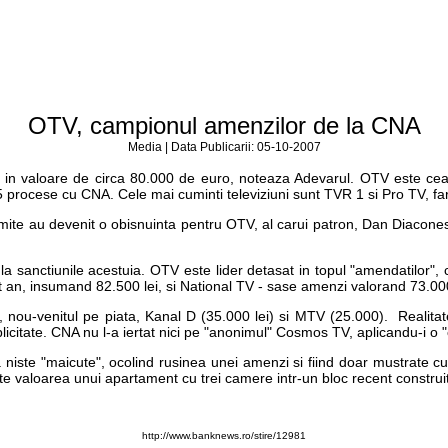
OTV, campionul amenzilor de la CNA
Media | Data Publicarii: 05-10-2007
in valoare de circa 80.000 de euro, noteaza Adevarul. OTV este cea m
15 procese cu CNA. Cele mai cuminti televiziuni sunt TVR 1 si Pro TV, f
ite au devenit o obisnuinta pentru OTV, al carui patron, Dan Diaconesc
li la sanctiunile acestuia. OTV este lider detasat in topul "amendatilor"
t an, insumand 82.500 lei, si National TV - sase amenzi valorand 73.000
, nou-venitul pe piata, Kanal D (35.000 lei) si MTV (25.000). Realita
licitate. CNA nu l-a iertat nici pe "anonimul" Cosmos TV, aplicandu-i o "
iste "maicute", ocolind rusinea unei amenzi si fiind doar mustrate cu 
te valoarea unui apartament cu trei camere intr-un bloc recent construit
http://www.banknews.ro/stire/12981