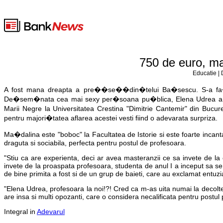
750 de euro, ma
Educatie | 
A fost mana dreapta a pre��se��din�telui Ba�sescu. S-a fa�
De�sem�nata cea mai sexy per�soana pu�blica, Elena Udrea a fos
Marii Negre la Universitatea Crestina "Dimitrie Cantemir" din Bucur
pentru majori�tatea aflarea acestei vesti fiind o adevarata surpriza.
Ma�dalina este "boboc" la Facultatea de Istorie si este foarte incant
draguta si sociabila, perfecta pentru postul de profesoara.
"Stiu ca are experienta, deci ar avea masteranzii ce sa invete de la
invete de la proaspata profesoara, studenta de anul I a inceput sa se b
de bine primita a fost si de un grup de baieti, care au exclamat entuzia
"Elena Udrea, profesoara la noi!?! Cred ca m-as uita numai la decolte
are insa si multi opozanti, care o considera necalificata pentru postul p
Integral in
Adevarul