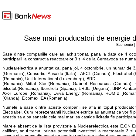
Sase mari producatori de energie 
Economie | 
Sase dintre companiile care au achizitionat, pana la data de 4 oc
participarii la constructia reactoarelor 3 si 4 de la Cernavoda se numa
Nuclearelectrica a anuntat ca, pana joi, 4 octombrie, un numar d
(Germania), Consortiul Ansaldo (Italia) - AECL (Canada), Electrabel 
(Romania), Unit International (Luxemburg), BRD
(Romania) Mittal Steel(Romania), Gabriel Resources (Canada),
Silcotub(Romania), Iberdrola (Spania), ERBE (Ungaria), BNP Paribas
Axor Europe (Romania), Eviva Energy (Romania), ROMIB (Romani
(Olanda), Elcomex IEA (Romania).
Numele a sase dintre aceste companii se afla in topul producato
Electrabel. Cum reprezentantii Nuclearelectrica au anuntat ca vor fi pr
acestia sa aiba sansele cele mai mari sa castige licitatia fie participand
Marele absent de la lista provizorie a Nuclearelectrica este E.ON 
calificat, anul trecut, printre potentialii investitori la reactoarele 3
inscrie si in cursa din acest an pentru realizarea celor doua capacitati