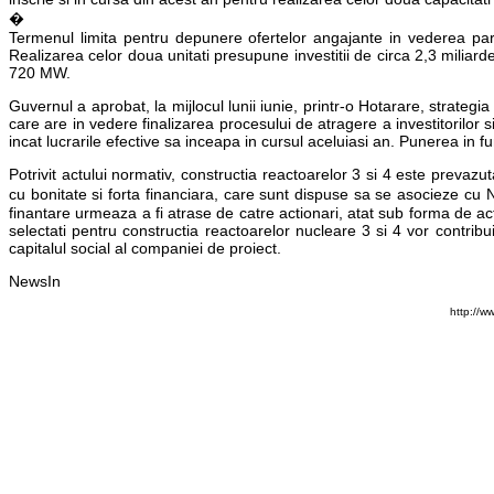
�
Termenul limita pentru depunere ofertelor angajante in vederea part
Realizarea celor doua unitati presupune investitii de circa 2,3 miliar
720 MW.
Guvernul a aprobat, la mijlocul lunii iunie, printr-o Hotarare, strategia
care are in vedere finalizarea procesului de atragere a investitorilor si
incat lucrarile efective sa inceapa in cursul aceluiasi an. Punerea in f
Potrivit actului normativ, constructia reactoarelor 3 si 4 este prevazut
cu bonitate si forta financiara, care sunt dispuse sa se asocieze cu Nu
finantare urmeaza a fi atrase de catre actionari, atat sub forma de acti
selectati pentru constructia reactoarelor nucleare 3 si 4 vor contrib
capitalul social al companiei de proiect.
NewsIn
http://w