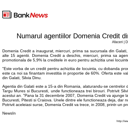
Numarul agentiilor Domenia Credit din
Afaceri | 
Domenia Credit a inaugurat, miercuri, prima sa sucursala din Galati, 
alte 15 agentii. Domenia Credit a deschis, miercuri, prima sa agent
promotionala de 5,9% la creditele in euro pentru achizitia unei locuinte
"Este vorba de un credit pentru achizitia de locuinta, cu dobanda pro
este ca noi sa finantam investitia in proportie de 60%. Oferta este v
din Galati, Silvia Dinu.
Agentia din Galati este a 15-a din Romania, alaturandu-se centrelor d
Targu Mures si Bucuresti, unde functioneaza trei birouri. Potrivit Si
acestui an. "Pana la 31 decembrie 2007, Domenia Credit va ajunge la 
Bucuresti, Pitesti si Craiova. Unele dintre ele functioneaza deja, dar n
Potrivit aceleiasi surse, Domenia Credit va trece, in 2008, printr-un
NewsIn
http://w