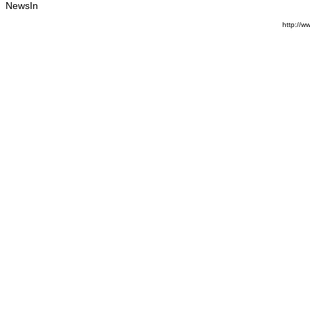
NewsIn
http://w