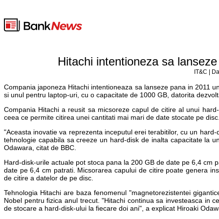
Hitachi intentioneza sa lansez
IT&C | Da
Compania japoneza Hitachi intentioneaza sa lanseze pana in 2011 un 
si unul pentru laptop-uri, cu o capacitate de 1000 GB, datorita dezvolt
Compania Hitachi a reusit sa micsoreze capul de citire al unui hard
ceea ce permite citirea unei cantitati mai mari de date stocate pe dis
"Aceasta inovatie va reprezenta inceputul erei terabitilor, cu un hard
tehnologie capabila sa creeze un hard-disk de inalta capacitate la un p
Odawara, citat de BBC.
Hard-disk-urile actuale pot stoca pana la 200 GB de date pe 6,4 cm p
date pe 6,4 cm patrati. Micsorarea capului de citire poate genera insa
de citire a datelor de pe disc.
Tehnologia Hitachi are baza fenomenul "magnetorezistentei gigantice
Nobel pentru fizica anul trecut. "Hitachi continua sa investeasca in 
de stocare a hard-disk-ului la fiecare doi ani", a explicat Hiroaki Odaw