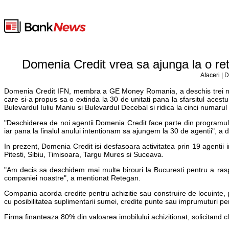
Domenia Credit vrea sa ajunga la o ret
Afaceri | 
Domenia Credit IFN, membra a GE Money Romania, a deschis trei noi ag
care si-a propus sa o extinda la 30 de unitati pana la sfarsitul acest
Bulevardul Iuliu Maniu si Bulevardul Decebal si ridica la cinci numarul 
"Deschiderea de noi agentii Domenia Credit face parte din programul 
iar pana la finalul anului intentionam sa ajungem la 30 de agentii", 
In prezent, Domenia Credit isi desfasoara activitatea prin 19 agentii 
Pitesti, Sibiu, Timisoara, Targu Mures si Suceava.
"Am decis sa deschidem mai multe birouri la Bucuresti pentru a raspu
companiei noastre", a mentionat Retegan.
Compania acorda credite pentru achizitie sau construire de locuinte,
cu posibilitatea suplimentarii sumei, credite punte sau imprumuturi pen
Firma finanteaza 80% din valoarea imobilului achizitionat, solicitand 