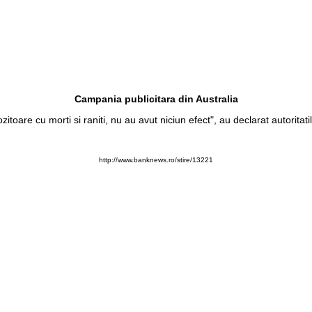
Campania publicitara din Australia
itoare cu morti si raniti, nu au avut niciun efect", au declarat autoritati
http://www.banknews.ro/stire/13221