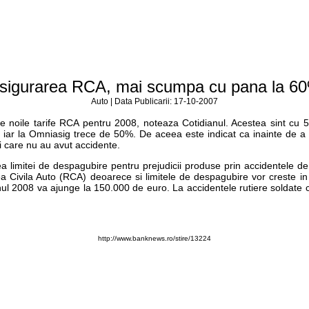
sigurarea RCA, mai scumpa cu pana la 6
Auto | Data Publicarii: 17-10-2007
te noile tarife RCA pentru 2008, noteaza Cotidianul. Acestea sint cu 
iar la Omniasig trece de 50%. De aceea este indicat ca inainte de a i
i care nu au avut accidente.
a limitei de despagubire pentru prejudicii produse prin accidentele 
erea Civila Auto (RCA) deoarece si limitele de despagubire vor creste
 anul 2008 va ajunge la 150.000 de euro. La accidentele rutiere soldate
http://www.banknews.ro/stire/13224