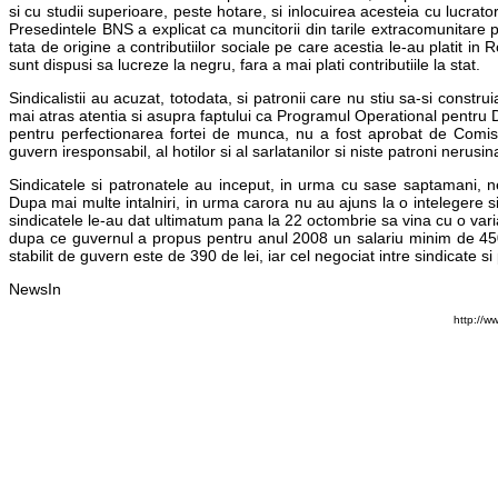
si cu studii superioare, peste hotare, si inlocuirea acesteia cu lucrato
Presedintele BNS a explicat ca muncitorii din tarile extracomunitare 
tata de origine a contributiilor sociale pe care acestia le-au platit in 
sunt dispusi sa lucreze la negru, fara a mai plati contributiile la stat.
Sindicalistii au acuzat, totodata, si patronii care nu stiu sa-si cons
mai atras atentia si asupra faptului ca Programul Operational pentr
pentru perfectionarea fortei de munca, nu a fost aprobat de Comis
guvern iresponsabil, al hotilor si al sarlatanilor si niste patroni nerus
Sindicatele si patronatele au inceput, in urma cu sase saptamani, ne
Dupa mai multe intalniri, in urma carora nu au ajuns la o intelegere si
sindicatele le-au dat ultimatum pana la 22 octombrie sa vina cu o varia
dupa ce guvernul a propus pentru anul 2008 un salariu minim de 450 de
stabilit de guvern este de 390 de lei, iar cel negociat intre sindicate s
NewsIn
http://w