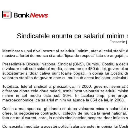
Sindicatele anunta ca salariul minim 
Economie | 
Mentinerea unui nivel scazut al salariului minim, atat al celui stabilit 
masiva a fortei de munca si arata "lipsa de respect" fata de angajati, a
Presedintele Blocului National Sindical (BNS), Dumitru Costin, a decl
o valoare mult sub salariul mediu, si anume de 450 de lei, guvernul ado
subzistentei si doar cativa sunt foarte bogati. In opinia lui Costin, 
valoarea stabilita de guvern este cu mult sub acest indicator, calculat d
Totodata, liderul sindical a precizat ca, in 2000, guvernul semnat
diferenta dintre cele doua salarii, astfel incat valoarea salariului mi
minim in cel mediu este sub 30%. In acelasi timp, prin progr
macroeconomice, ca salariul minim va ajunge la 654 de lei, in 2008.
Costin a mai spus ca, ghidandu-se dupa valoarea mica a salariului 
ofere, la negocierea contractului colectiv de munca la nivel nationa
fata de anul curent, care, in opinia sindicatelor, acopera doar inflatia
Consecinta imediata a acestei politici salariale este, in opinia lui Cost