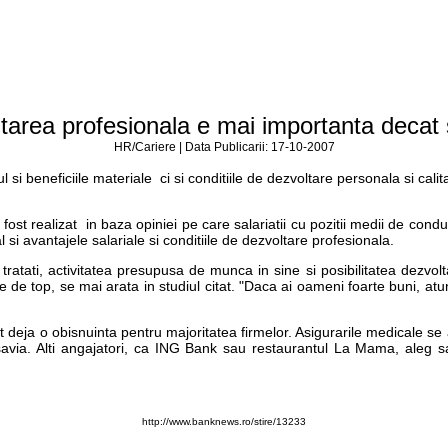
tarea profesionala e mai importanta decat s
HR/Cariere | Data Publicarii: 17-10-2007
i beneficiile materiale ci si conditiile de dezvoltare personala si calita
st realizat in baza opiniei pe care salariatii cu pozitii medii de conduce
l si avantajele salariale si conditiile de dezvoltare profesionala.
tratati, activitatea presupusa de munca in sine si posibilitatea dezvolt
e de top, se mai arata in studiul citat. "Daca ai oameni foarte buni, at
 deja o obisnuinta pentru majoritatea firmelor. Asigurarile medicale se a
via. Alti angajatori, ca ING Bank sau restaurantul La Mama, aleg sa o
http://www.banknews.ro/stire/13233