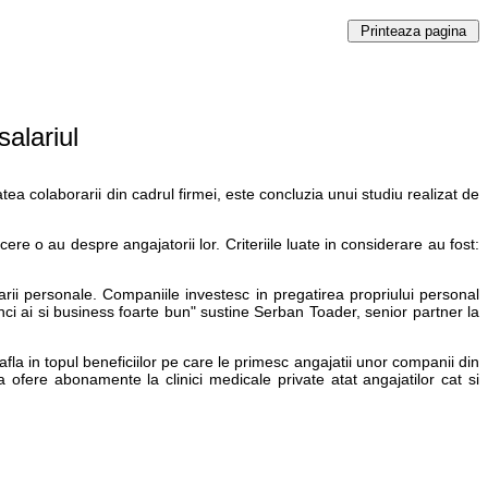
alariul
tea cola­borarii din cadrul firmei, este concluzia unui studiu realizat de
re o au despre angajatorii lor. Criteriile luate in considerare au fost:
arii personale. Companiile investesc in pregatirea propriului personal
unci ai si business foarte bun" sustine Serban Toader, senior partner la
fla in topul beneficiilor pe care le primesc angajatii unor companii din
fere abonamente la clinici medicale private atat angajatilor cat si