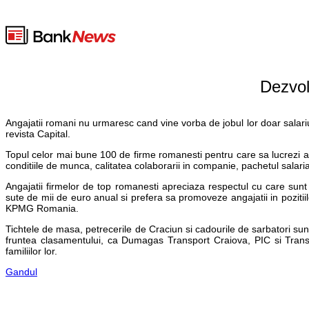
Dezvol
Angajatii romani nu urmaresc cand vine vorba de jobul lor doar salariul s
revista Capital.
Topul celor mai bune 100 de firme romanesti pentru care sa lucrezi a fo
conditiile de munca, calitatea colaborarii in companie, pachetul salaria
Angajatii firmelor de top romanesti apreciaza respectul cu care sunt 
sute de mii de euro anual si prefera sa promoveze angajatii in pozitiil
KPMG Romania.
Tichtele de masa, petrecerile de Craciun si cadourile de sarbatori sunt
fruntea clasamentului, ca Dumagas Transport Craiova, PIC si Transa
familiilor lor.
Gandul