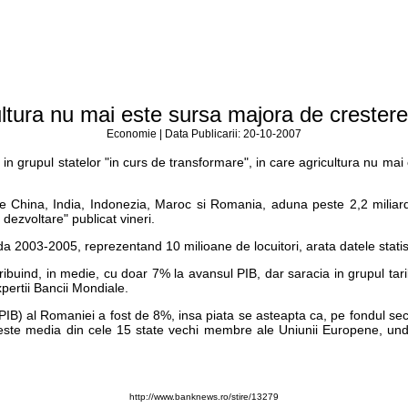
ltura nu mai este sursa majora de creste
Economie | Data Publicarii: 20-10-2007
n grupul statelor "in curs de transformare", in care agricultura nu mai
.
e China, India, Indonezia, Maroc si Romania, aduna peste 2,2 miliarde
 dezvoltare" publicat vineri.
da 2003-2005, reprezentand 10 milioane de locuitori, arata datele statist
ibuind, in medie, cu doar 7% la avansul PIB, dar saracia in grupul tar
pertii Bancii Mondiale.
t (PIB) al Romaniei a fost de 8%, insa piata se asteapta ca, pe fondul s
peste media din cele 15 state vechi membre ale Uniunii Europene, unde
http://www.banknews.ro/stire/13279