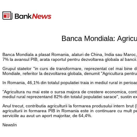
Banca Mondiala: Agricu
Banca Mondiala a plasat Romania, alaturi de China, India sau Maroc, i
7% la avansul PIB, arata raportul pentru dezvoltarea globala al bancii
Grupul statelor "in curs de transformare, reprezentat cel mai bine d
Mondiale, referitor la dezvoltarea globala, denumit "Agricultura pentru
In Romania, 46,1% din totalul populatiei traia in mediul rural in perioa
"Agricultura nu mai este o sursa majora de crestere economica, contr
mediul rural reprezentand 82% din totalul populatiei sarace", sustin ex
Anul trecut, contributia agriculturii la formarea produsului intern bru
agriculturii in formarea PIB in Romania este in continuare cu mult 
serviciile au avut un aport majoritar, de 64,4%.
NewsIn